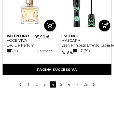
VALENTINO
ESSENCE
95,90 €
VOCE VIVA
MASCARA
Eau De Parfum
Lash Princess Effetto Ciglia F
5
4.7
4
81
3 formati
4,19 €
PAGINA SUCCESSIVA
1
2
3
4
5
6
···
25