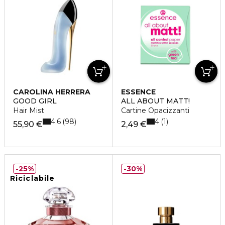
CAROLINA HERRERA
ESSENCE
GOOD GIRL
ALL ABOUT MATT!
Hair Mist
Cartine Opacizzanti
4.6
4
98
1
55,90 €
2,49 €
25%
30%
Riciclabile