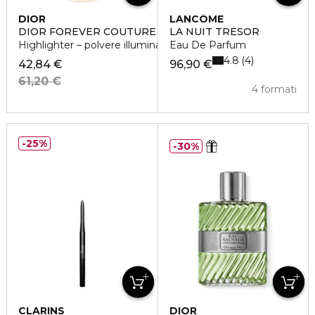
DIOR
LANCÔME
DIOR FOREVER COUTURE LUMINIZER
LA NUIT TRÉSOR
Highlighter – polvere illuminante intensa
Eau De Parfum
4.8
4
42,84 €
96,90 €
61,20 €
4 formati
25%
30%
CLARINS
DIOR