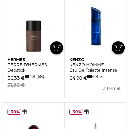
HERMÈS
KENZO
TERRE D'HERMÈS
KENZO HOMME
Deostick
Eau De Toilette Intense
4.9
4.8
68
5
36,33 €
64,90 €
51,90 €
3 formati
30%
30%