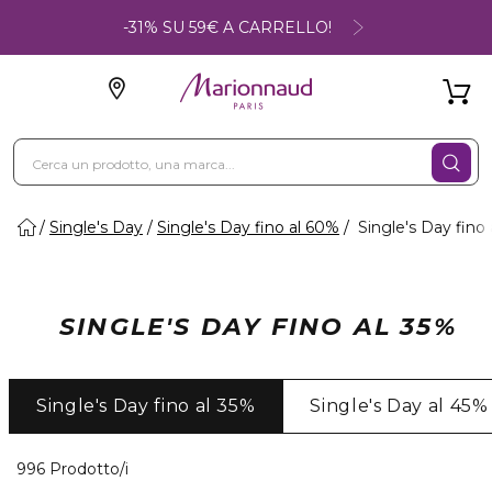
-31% SU 59€ A CARRELLO!
Single's Day
Single's Day fino al 60%
Single's Day fino 
SINGLE'S DAY FINO AL 35%
Single's Day fino al 35%
Single's Day al 45%
40 Prodotti visualizzati
996 Prodotto/i