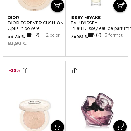
DIOR
ISSEY MIYAKE
DIOR FOREVER CUSHION POWDER
EAU D'ISSEY
Cipria in polvere
L'Eau D'Issey eau de parfum 
5
5
2
7
2 colori
3 formati
58,73 €
76,90 €
83,90 €
30%