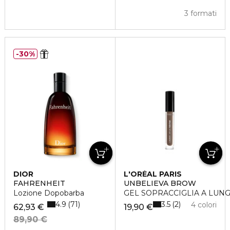
3 formati
30%
DIOR
L'ORÉAL PARIS
FAHRENHEIT
UNBELIEVA BROW
Lozione Dopobarba
GEL SOPRACCIGLIA A LUN
4.9
3.5
71
2
4 colori
62,93 €
19,90 €
89,90 €