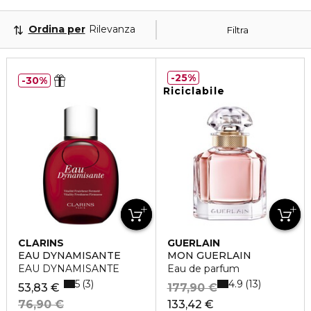
Ordina per
Rilevanza
Filtra
25%
30%
Riciclabile
CLARINS
GUERLAIN
EAU DYNAMISANTE
MON GUERLAIN
EAU DYNAMISANTE
Eau de parfum
5
4.9
3
13
53,83 €
177,90 €
76,90 €
133,42 €