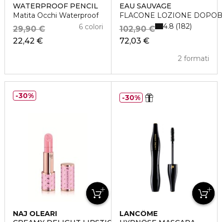
WATERPROOF PENCIL
EAU SAUVAGE
Matita Occhi Waterproof
FLACONE LOZIONE DOPO
4.8
182
6 colori
29,90 €
102,90 €
22,42 €
72,03 €
2 formati
30%
30%
NAJ OLEARI
LANCÔME