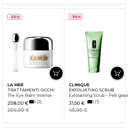
20%
30%
LA MER
CLINIQUE
TRATTAMENTI OCCHI
EXFOLIATING SCRUB
The Eye Balm Intense
Exfolianting Scrub - Pelli gras
5
5
2
1
208,00 €
31,50 €
260,00 €
45,00 €