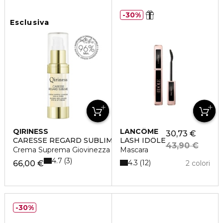
30%
Esclusiva
QIRINESS
LANCÔME
30,73 €
CARESSE REGARD SUBLIME
LASH IDÔLE
43,90 €
Crema Suprema Giovinezza Occhi & Labbra
Mascara
4.7
3
4.3
12
66,00 €
2 colori
30%