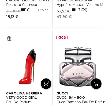
CREAMY DELIGHT LIPSTICK
HYPNÔSE MASCARA
Rossetto Cremoso
Hypnôse Mascara Volume Mod
5
4.7
1
39
10 colori
25,90 €
33,53 €
18,13 €
47,90 €
30%
CAROLINA HERRERA
GUCCI
VERY GOOD GIRL
GUCCI BAMBOO
Eau De Parfum
Gucci Bamboo Eau De Parf