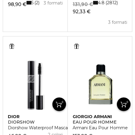
5
4.8
2
2812
3 formati
98,90 €
131,90 €
92,33 €
3 formati
DIOR
GIORGIO ARMANI
DIORSHOW
EAU POUR HOMME
Diorshow Waterproof Mascara Professionale
Armani Eau Pour Homme
2 colori