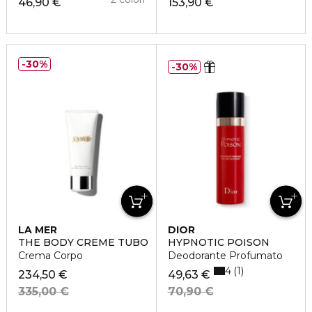
46,90 €
153,90 €
30%
30%
LA MER
DIOR
THE BODY CRÈME TUBO
HYPNOTIC POISON
Crema Corpo
Deodorante Profumato
4
1
234,50 €
49,63 €
335,00 €
70,90 €