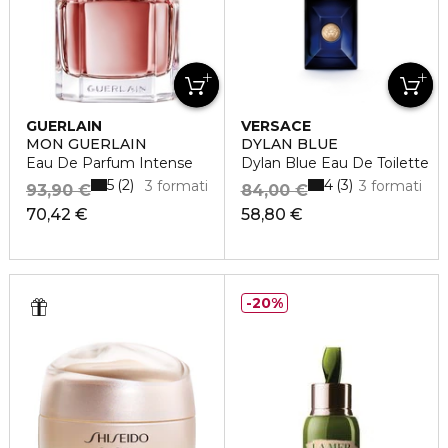
GUERLAIN
VERSACE
MON GUERLAIN
DYLAN BLUE
Eau De Parfum Intense
Dylan Blue Eau De Toilette
5
4
2
3
3 formati
3 formati
93,90 €
84,00 €
70,42 €
58,80 €
20%