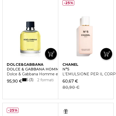
25%
DOLCE&GABBANA
CHANEL
DOLCE & GABBANA HOMME
N°5
Dolce & Gabbana Homme eau de toilette vaporisateur
L'EMULSIONE PER IL COR
5
3
2 formati
95,90 €
60,67 €
80,90 €
25%