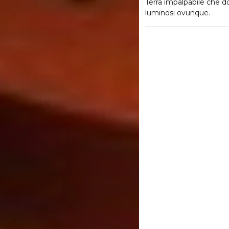
Terra impalpabile che do
luminosi ovunque.