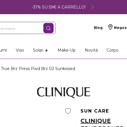
-31% SU 59€ A CARRELLO!
Blog
Negoz
umi
Viso
Solari ☀️
Make-Up
Novità
Corpo
rue Brz Press Pwd Brz 02 Sunkissed
SUN CARE
CLINIQUE