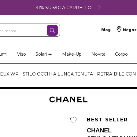
-31% SU 59€ A CARRELLO!
Blog
Negoz
umi
Viso
Solari ☀️
Make-Up
Novità
Corpo
YEUX WP - STILO OCCHI A LUNGA TENUTA - RETRAIBILE CO
BEST SELLER
CHANEL