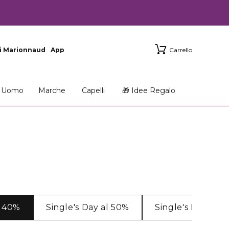
i Marionnaud
App
Carrello
Uomo
Marche
Capelli
🎁 Idee Regalo
l 40%
Single's Day al 50%
Single's Day al 5