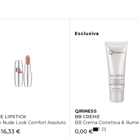
Esclusiva
QIRINESS
E LIPSTICK
BB CRÈME
HI - LABBRA
o Nude Look Comfort Assoluto
BB Crema Correttiva & Illumi
1
1
16,33 €
0,00 €
€