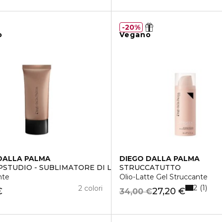
20%
o
Vegano
DALLA PALMA
DIEGO DALLA PALMA
STUDIO - SUBLIMATORE DI LUMINOSITÀ VISO E CORPO
STRUCCATUTTO
nte
Olio-Latte Gel Struccante
2
1
2 colori
€
27,20 €
34,00 €