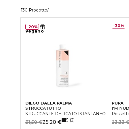
10 Prodotti visualizzati
130 Prodotto/i
30%
20%
Vegano
DIEGO DALLA PALMA
PUPA
STRUCCATUTTO
I'M NUD
STRUCCANTE DELICATO ISTANTANEO VISO - OCC
Rossett
5
2
25,20 €
31,50 €
23,33 