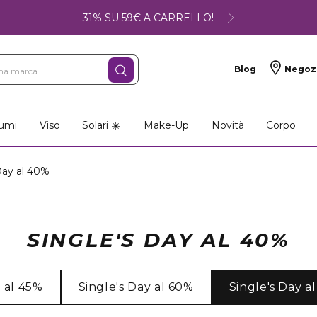
-31% SU 59€ A CARRELLO!
Blog
Negoz
umi
Viso
Solari ☀️
Make-Up
Novità
Corpo
Day al 40%
SINGLE'S DAY AL 40%
y al 45%
Single's Day al 60%
Single's Day a