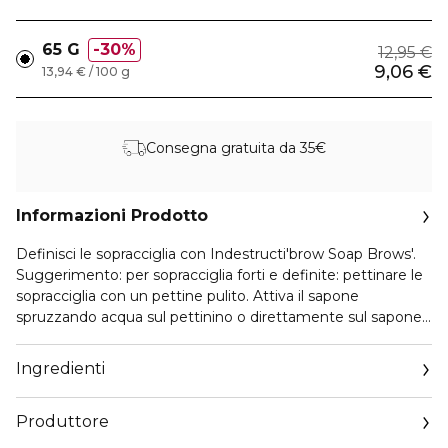
65 G
30%
12,95 €
9,06 €
13,94 € / 100 g
Consegna gratuita da 35€
Informazioni Prodotto
Definisci le sopracciglia con Indestructi'brow Soap Brows'.
Suggerimento: per sopracciglia forti e definite: pettinare le
sopracciglia con un pettine pulito. Attiva il sapone
spruzzando acqua sul pettinino o direttamente sul sapone,
a 30 cm di distanza. Pettina il prodotto sulle sopracciglia
finché non sei soddisfatto della forma ottenuta. Per le
Ingredienti
sopracciglia laminate: usa il dito indice per stendere i peli
delle sopracciglia completamente piatti. Riempi le
Produttore
sopracciglia rade con la tonalità scelta delle matite per
sopracciglia Indestructi'brow di BPerfect.