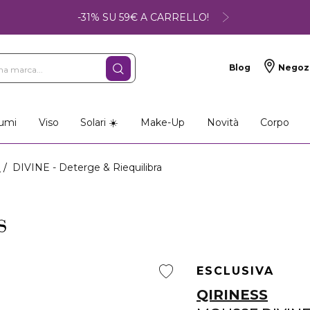
-31% SU 59€ A CARRELLO!
Blog
Negoz
umi
Viso
Solari ☀️
Make-Up
Novità
Corpo
i
DIVINE - Deterge & Riequilibra
ESCLUSIVA
QIRINESS