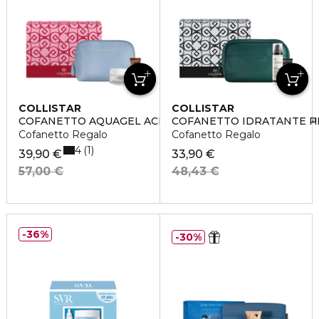
COLLISTAR
COLLISTAR
COFANETTO AQUAGEL ACIDO IALURONICO + CERAMIDI
COFANETTO IDRATANTE P
Cofanetto Regalo
Cofanetto Regalo
4
1
39,90 €
33,90 €
57,00 €
48,43 €
36%
30%