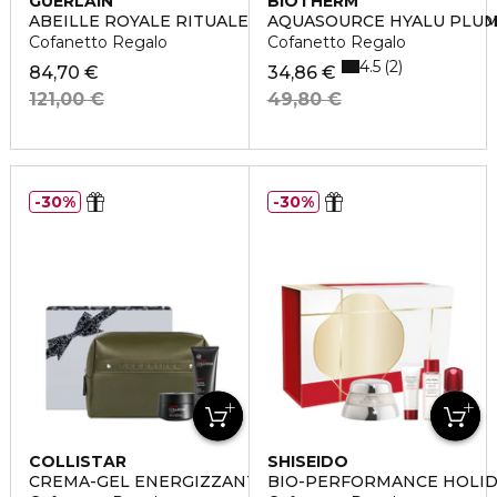
GUERLAIN
BIOTHERM
ABEILLE ROYALE RITUALE ANTI-ETÀ YOUTH WATERY O
AQUASOURCE HYALU PLUM
Cofanetto Regalo
Cofanetto Regalo
4.5
2
84,70 €
34,86 €
121,00 €
49,80 €
30%
30%
COLLISTAR
SHISEIDO
CREMA-GEL ENERGIZZANTE ANTI-ETÀ
BIO-PERFORMANCE HOLID