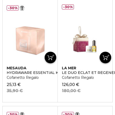
30%
30%
MESAUDA
LA MER
HYDRAWARE ESSENTIAL KIT
LE DUO ÉCLAT ET RÉGÉNÉ
Cofanetto Regalo
Cofanetto Regalo
25,13 €
126,00 €
35,90 €
180,00 €
30%
30%