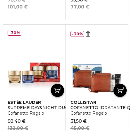
101,00 €
77,00 €
30%
30%
ESTÉE LAUDER
COLLISTAR
SUPREME DAY&NIGHT DUO
COFANETTO IDRATANTE Q
Cofanetto Regalo
Cofanetto Regalo
92,40 €
31,50 €
132,00 €
45,00 €