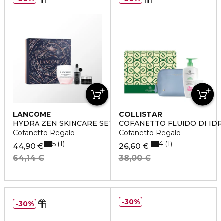
LANCÔME
COLLISTAR
HYDRA ZEN SKINCARE SET
COFANETTO FLUIDO DI I
Cofanetto Regalo
Cofanetto Regalo
5
4
1
1
44,90 €
26,60 €
64,14 €
38,00 €
30%
30%