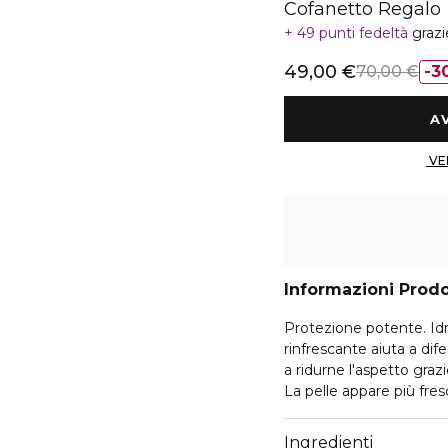
Cofanetto Regalo
49 punti fedeltà
grazi
49,00 €
70,00 €
3
Informazioni Prod
Protezione potente. Id
rinfrescante aiuta a di
a ridurne l'aspetto graz
La pelle appare più fres
queste formule complem
Ingredienti