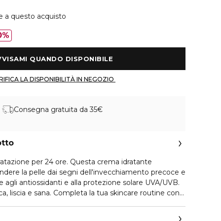
e a questo acquisto
0%
 AVVISAMI QUANDO DISPONIBILE 
 VERIFICA LA DISPONIBILITÀ IN NEGOZIO 
Consegna gratuita da 35€
otto
ratazione per 24 ore. Questa crema idratante
fendere la pelle dai segni dell'invecchiamento precoce e
ie agli antiossidanti e alla protezione solare UVA/UVB.
ca, liscia e sana. Completa la tua skincare routine con
entari per viso e occhi.