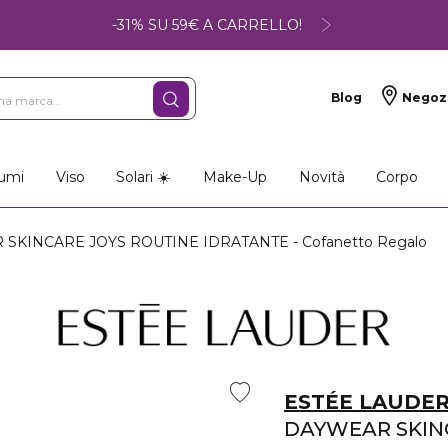
-31% SU 59€ A CARRELLO!
Blog
Negoz
umi
Viso
Solari ☀️
Make-Up
Novità
Corpo
SKINCARE JOYS ROUTINE IDRATANTE - Cofanetto Regalo
ESTÉE LAUDE
DAYWEAR SKIN