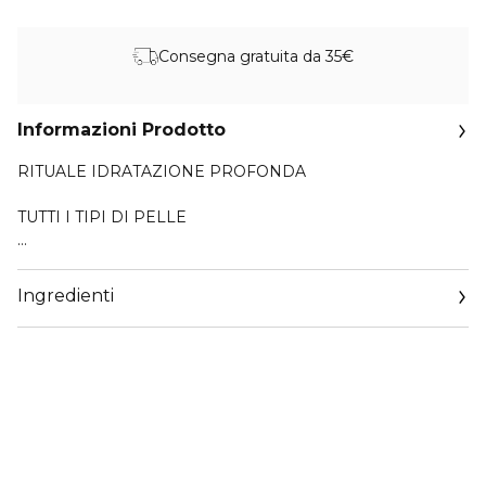
Consegna gratuita da 35€
Informazioni Prodotto
RITUALE IDRATAZIONE PROFONDA
TUTTI I TIPI DI PELLE
Per queste feste, regala(ti) qualcosa di straordinario con
Shiseido.
Ingredienti
Questo set regalo contiene:
PRODOTTO IN FORMATO STANDARD:
ESSENTIAL ENERGY Hydrating Cream 50 ml
Crema idratante 24 ore per mantenere la pelle luminosa e
idratata.