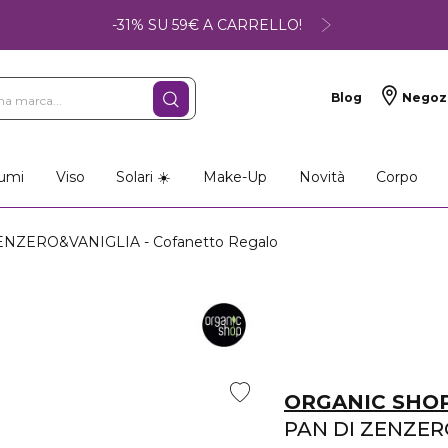
-31% SU 59€ A CARRELLO!
Blog
Negoz
umi
Viso
Solari ☀️
Make-Up
Novità
Corpo
NZERO&VANIGLIA - Cofanetto Regalo
ORGANIC SHO
PAN DI ZENZER