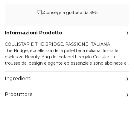
Consegna gratuita da 35€
Informazioni Prodotto
COLLISTAR E THE BRIDGE, PASSIONE ITALIANA
The Bridge, eccellenza della pelletteria italiana, firma le
esclusive Beauty-Bag dei cofanetti regalo Collistar. Le
trousse dal design elegante ed essenziale sono abbinate ai
prodotti Collistar più amati: scegli la tua combinazione tra le
proposte delle linee Trucco, Viso, Corpo e Uomo.
Ingredienti
IDRATANTE PROTETTIVO QUOTIDIANO CREMA VISO E
Produttore
OCCHI 24H
Crema ricca e ultra-comfort indicata per pelli secche e
Email
sensibili. Hydra Face&Eye Complex è una sinergia di attivi
customercare@collistar.it
selezionati in concentrazione ottimale per rispondere con la
massima efficacia alle esigenze della cute maschile.
1. Idratazione immediata e di lunga durata: assicura una
distribuzione ottimale sulla pelle con effetto diretto