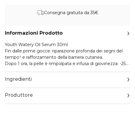
Consegna gratuita da 35€
Informazioni Prodotto
Youth Watery Oil Serum 30ml
Fin dalle prime gocce: riparazione profonda dei segni del
tempo¹ e rafforzamento della barriera cutanea.
Dopo 1 ora, la pelle è rimpolpata e infusa di giovinezza: -25%
rughe², +124% idratazione³.
Dopo 1 mese, i segni dell'età sono visibilmente ridotti,
Ingredienti
misurati su panel⁴:
+48% levigata, +53% compatta, +56% elastica.
Produttore
DOUBLE R RENEW & REPAIR ADVANCED SERUM
Email
7x0,6ml
https://www.guerlain.com/on/demandware.store/Sites-
Dopo un mese, risultati osservati dalle donne⁵:
Guerlain_UK-Site/en_GB/Contact-Show
La pelle appare visibilmente più distesa: +52% e più
luminosa: +63%.