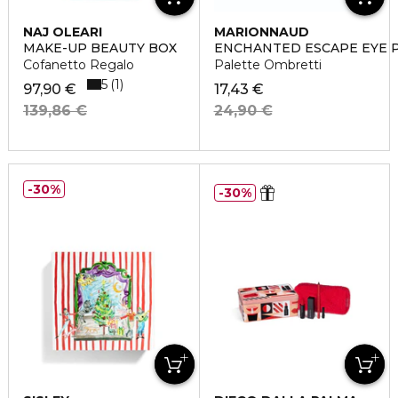
NAJ OLEARI
MARIONNAUD
MAKE-UP BEAUTY BOX
ENCHANTED ESCAPE EYE 
Cofanetto Regalo
Palette Ombretti
5
1
97,90 €
17,43 €
139,86 €
24,90 €
30%
30%