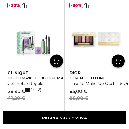
30%
30%
CLINIQUE
DIOR
HIGH IMPACT HIGH-FI MASCARA SET
ÉCRIN COUTURE
Cofanetto Regalo
Palette Make-Up Occhi - 5 Om
4.5
2
28,90 €
63,00 €
41,29 €
90,00 €
PAGINA SUCCESSIVA