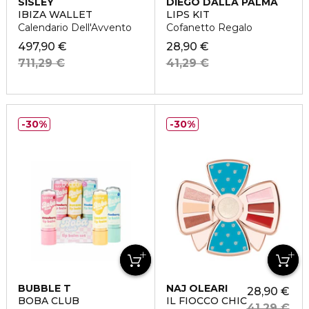
SISLEY
DIEGO DALLA PALMA
IBIZA WALLET
LIPS KIT
Calendario Dell'Avvento
Cofanetto Regalo
497,90 €
28,90 €
711,29 €
41,29 €
30%
30%
BUBBLE T
NAJ OLEARI
28,90 €
BOBA CLUB
IL FIOCCO CHIC
41,29 €