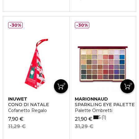
30%
30%
INUWET
MARIONNAUD
CONO DI NATALE
SPARKLING EYE PALETTE
Cofanetto Regalo
Palette Ombretti
5
1
7,90 €
21,90 €
11,29 €
31,29 €