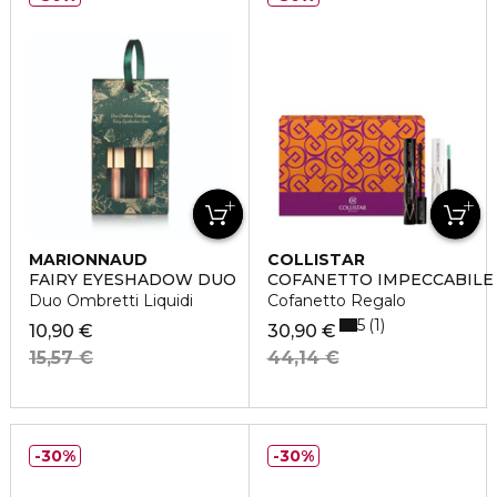
MARIONNAUD
COLLISTAR
FAIRY EYESHADOW DUO
COFANETTO IMPECCABILE
Duo Ombretti Liquidi
Cofanetto Regalo
5
1
10,90 €
30,90 €
15,57 €
44,14 €
30%
30%