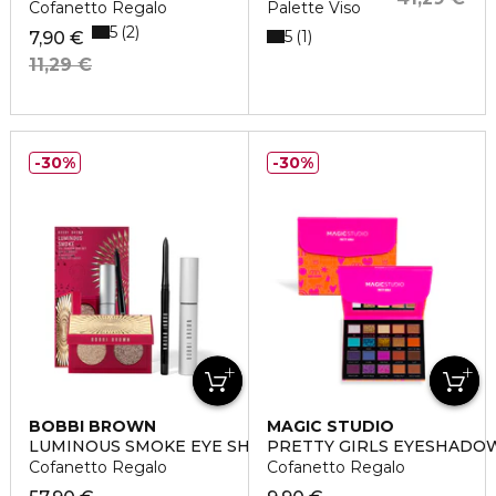
Cofanetto Regalo
Palette Viso
5
2
5
1
7,90 €
11,29 €
30%
30%
BOBBI BROWN
MAGIC STUDIO
LUMINOUS SMOKE EYE SHADOW DUO SET
PRETTY GIRLS EYESHADO
Cofanetto Regalo
Cofanetto Regalo