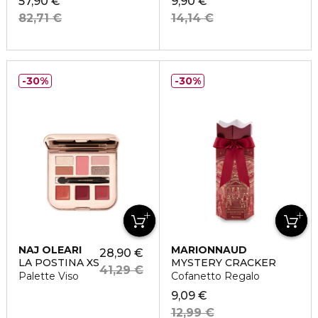
57,90 €
9,90 €
82,71 €
14,14 €
30%
30%
NAJ OLEARI
MARIONNAUD
28,90 €
LA POSTINA XS
MYSTERY CRACKER
41,29 €
Palette Viso
Cofanetto Regalo
9,09 €
12,99 €