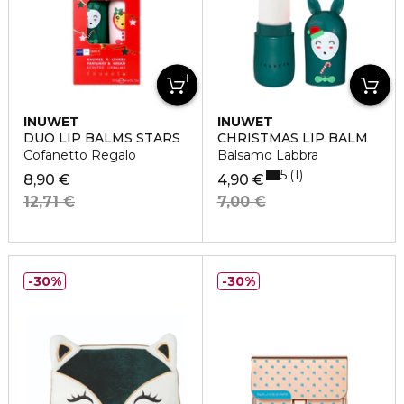
INUWET
INUWET
DUO LIP BALMS STARS
CHRISTMAS LIP BALM
Cofanetto Regalo
Balsamo Labbra
5
1
8,90 €
4,90 €
12,71 €
7,00 €
30%
30%