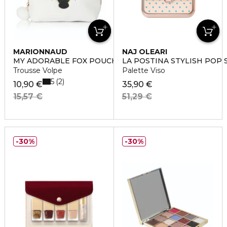
MARIONNAUD
NAJ OLEARI
MY ADORABLE FOX POUCH
LA POSTINA STYLISH POP 
Trousse Volpe
Palette Viso
5
2
10,90 €
35,90 €
15,57 €
51,29 €
30%
30%