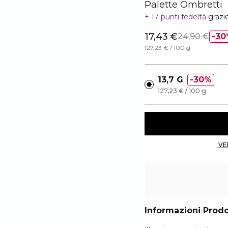
Palette Ombretti
17 punti fedeltà
grazi
17,43 €
24,90 €
30
127,23 € / 100 g
13,7 G
30%
127,23 € / 100 g
Informazioni Prod