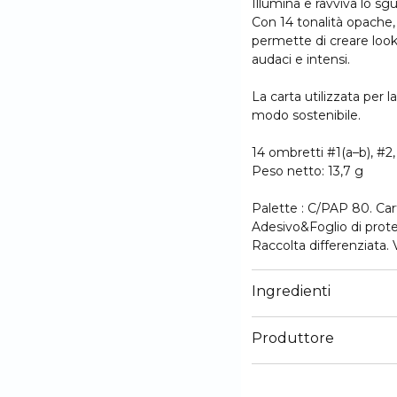
Illumina e ravviva lo sg
Con 14 tonalità opache,
permette di creare look a
audaci e intensi.
La carta utilizzata per 
modo sostenibile.
14 ombretti #1(a–b), #2,
Peso netto: 13,7 g
Palette : C/PAP 80. Car
Adesivo&Foglio di prote
Raccolta differenziata.
Ingredienti
Produttore
Email
marionnaud.com