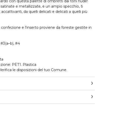
uardo con questa palette di ombretti dai toni nude!
 satinate e metallizzate, e un ampio specchio, ti
ccattivanti, da quelli delicati e delicati a quelli più
la confezione e l'inserto proviene da foreste gestite in
 #3(a–b), #4
ta
zione: PËT1. Plastica
 Verifica le disposizioni del tuo Comune.