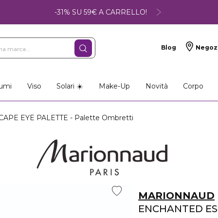
-31% SU 59€ A CARRELLO!
Blog
Negoz
umi
Viso
Solari ☀️
Make-Up
Novità
Corpo
PE EYE PALETTE - Palette Ombretti
MARIONNAUD
ENCHANTED ES