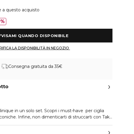
e a questo acquisto
0%
 AVVISAMI QUANDO DISPONIBILE 
 VERIFICA LA DISPONIBILITÀ IN NEGOZIO 
Consegna gratuita da 35€
otto
Clinique in un solo set. Scopri i must-have per ciglia
oniche. Infine, non dimenticarti di struccarti con Take