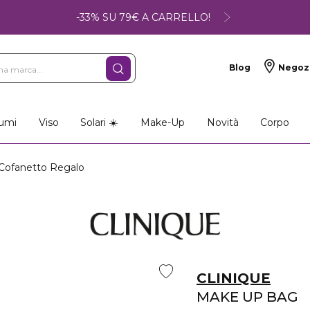
-33% SU 79€ A CARRELLO!
Blog
Negoz
umi
Viso
Solari ☀️
Make-Up
Novità
Corpo
ofanetto Regalo
CLINIQUE
MAKE UP BAG