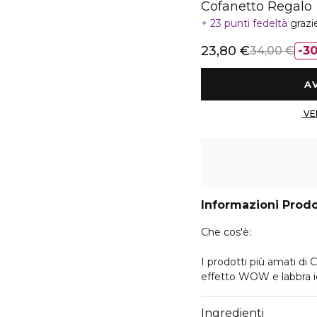
Cofanetto Regalo
23 punti fedeltà
grazi
23,80 €
34,00 €
3
Informazioni Prod
Che cos'è:
I prodotti più amati di 
effetto WOW e labbra ic
The Day Off.
Ingredienti