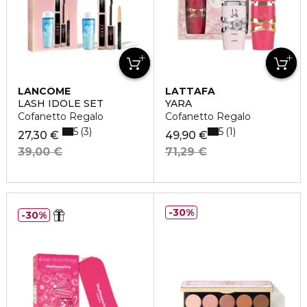
LANCÔME
LATTAFA
LASH IDÔLE SET
YARA
Cofanetto Regalo
Cofanetto Regalo
5
5
3
1
27,30 €
49,90 €
39,00 €
71,29 €
30%
30%