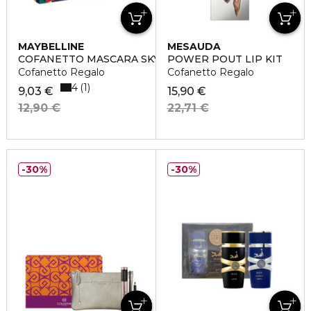
MAYBELLINE
MESAUDA
COFANETTO MASCARA SKY HIGH CLASSIC
POWER POUT LIP KIT
Cofanetto Regalo
Cofanetto Regalo
4
1
9,03 €
15,90 €
12,90 €
22,71 €
30%
30%