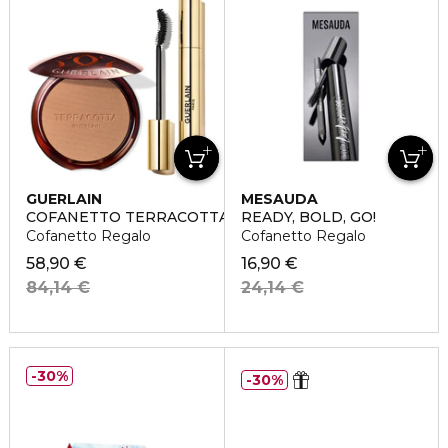
GUERLAIN
MESAUDA
COFANETTO TERRACOTTA X NOIR G
READY, BOLD, GO!
Cofanetto Regalo
Cofanetto Regalo
58,90 €
16,90 €
84,14 €
24,14 €
30%
30%