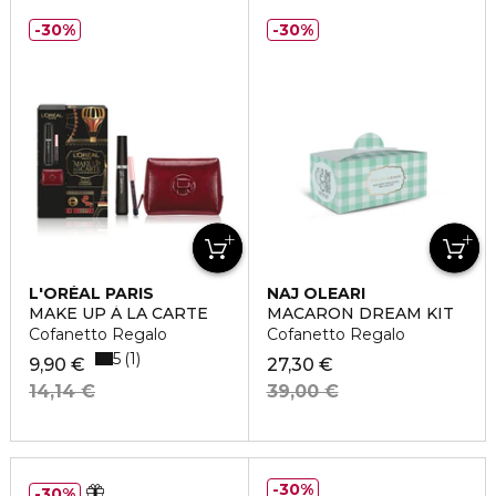
30%
30%
L'ORÉAL PARIS
NAJ OLEARI
MAKE UP À LA CARTE
MACARON DREAM KIT
Cofanetto Regalo
Cofanetto Regalo
5
1
9,90 €
27,30 €
14,14 €
39,00 €
30%
30%