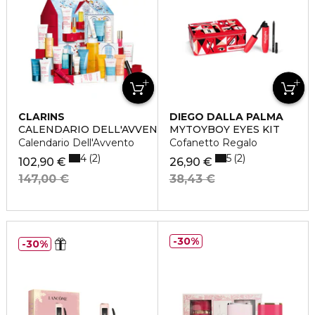
CLARINS
DIEGO DALLA PALMA
CALENDARIO DELL'AVVENTO 24 CASELLE
MYTOYBOY EYES KIT
Calendario Dell'Avvento
Cofanetto Regalo
4
5
2
2
102,90 €
26,90 €
147,00 €
38,43 €
30%
30%