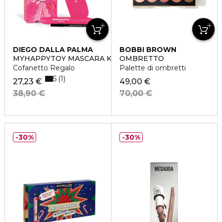
DIEGO DALLA PALMA
BOBBI BROWN
MYHAPPYTOY MASCARA KIT
OMBRETTO
Cofanetto Regalo
Palette di ombretti
5
1
27,23 €
49,00 €
38,90 €
70,00 €
30%
30%