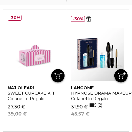
30%
30%
NAJ OLEARI
LANCÔME
SWEET CUPCAKE KIT
HYPNÔSE DRAMA MAKEUP
Cofanetto Regalo
Cofanetto Regalo
5
2
27,30 €
31,90 €
39,00 €
45,57 €