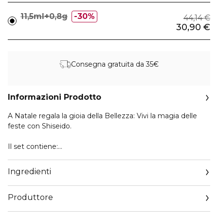
11,5ml+0,8g
30%
44,14 €
30,90 €
Consegna gratuita da 35€
Informazioni Prodotto
A Natale regala la gioia della Bellezza: Vivi la magia delle
feste con Shiseido.
Il set contiene:
- ControlledChaos Mascara Black Pulse - 11,5ml: Un mascara
volumizzante e intenso con eccezionale precisione e
Ingredienti
controllo.
- Kajal Inkartist Black - 0,8 g: Matita per occhi 4 in 1 che
Produttore
funge da eyeliner, kajal, ombretto e colore per sopracciglia.
La formula anti-sbavature, anti-piega, impermeabile e anti-
Email