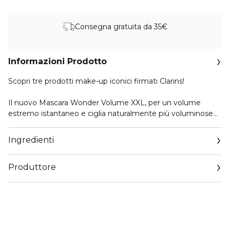
Consegna gratuita da 35€
Informazioni Prodotto
Scopri tre prodotti make-up iconici firmati Clarins!
Il nuovo Mascara Wonder Volume XXL, per un volume
estremo istantaneo e ciglia naturalmente più voluminose
giorno dopo giorno, lo Struccante Occhi Express per
eliminare all’istante ogni traccia di make-up occhi, ed infine
Ingredienti
la matita occhi a lunga tenuta.
Produttore
• Mascara Wonder Volume XXL 8 ml - Prodotto vendita
• Struccante Occhi Express 30 ml - Taglia prova
Email
• Crayon Khol 0,39 gr - Miniatura
https://www.clarins.it/servizio-consumatori