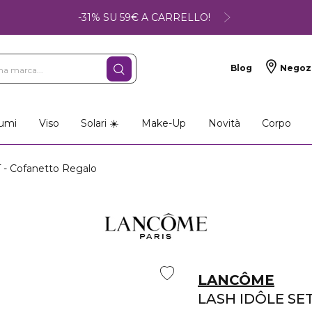
-31% SU 59€ A CARRELLO!
Blog
Negoz
umi
Viso
Solari ☀️
Make-Up
Novità
Corpo
- Cofanetto Regalo
LANCÔME
LASH IDÔLE SE