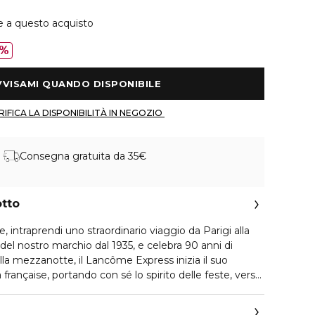
e a questo acquisto
0%
 AVVISAMI QUANDO DISPONIBILE 
 VERIFICA LA DISPONIBILITÀ IN NEGOZIO 
Consegna gratuita da 35€
otto
e, intraprendi uno straordinario viaggio da Parigi alla
e del nostro marchio dal 1935, e celebra 90 anni di
lla mezzanotte, il Lancôme Express inizia il suo
 française, portando con sé lo spirito delle feste, verso
e: un festival di regali in un magico paese delle
il viaggio più indimenticabile dell'anno. Lancôme svela