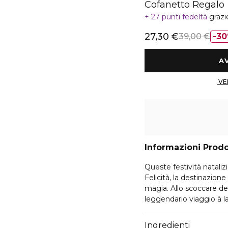
Cofanetto Regalo
27 punti fedeltà
grazi
27,30 €
39,00 €
3
Informazioni Prod
Queste festività natalizi
Felicità, la destinazion
magia. Allo scoccare de
leggendario viaggio à la
un paesaggio incantevol
meraviglie, che celebra 
Ingredienti