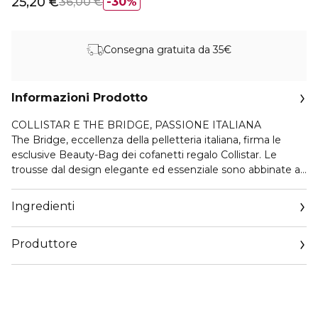
25,20 €
36,00 €
30%
Consegna gratuita da 35€
Informazioni Prodotto
COLLISTAR E THE BRIDGE, PASSIONE ITALIANA
The Bridge, eccellenza della pelletteria italiana, firma le
esclusive Beauty-Bag dei cofanetti regalo Collistar. Le
trousse dal design elegante ed essenziale sono abbinate ai
prodotti Collistar più amati: scegli la tua combinazione tra le
proposte delle linee Trucco, Viso, Corpo e Uomo.
Ingredienti
UNICO MASCARA VOLUME NERO INTENSO
Produttore
Un mascara dalla texture modellante “su misura” con
formula infoltente e ultra-volumizzante per ciglia più folte e
Email
consistenti. Con speciale applicatore “doppio high tech”.
customercare@collistar.it
EFFICACIA CLINICAMENTE TESTATA*
• Effetto volume immediato +200%