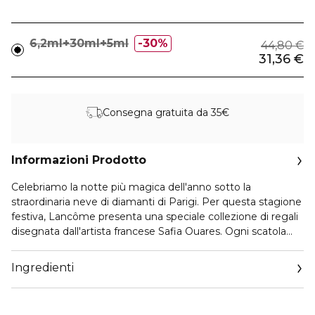
6,2ml+30ml+5ml
30%
44,80 €
31,36 €
Consegna gratuita da 35€
Informazioni Prodotto
Celebriamo la notte più magica dell'anno sotto la
straordinaria neve di diamanti di Parigi. Per questa stagione
festiva, Lancôme presenta una speciale collezione di regali
disegnata dall'artista francese Safia Ouares. Ogni scatola
svela un gioiello di bellezza per farti brillare durante le feste.
Ingredienti
Questo set regalo include i seguenti prodotti bellezza:
- FULL SIZE HYPNÔSE MASCARA 6,2ml
- BI FACIL EYE 30ML