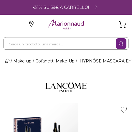
-31% SU 59€ A CARRELLO!
Make-up
Cofanetti Make-Up
HYPNÔSE MASCARA EYE C