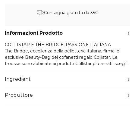
Consegna gratuita da 35€
Informazioni Prodotto
COLLISTAR E THE BRIDGE, PASSIONE ITALIANA
The Bridge, eccellenza della pelletteria italiana, firma le
esclusive Beauty-Bag dei cofanetti regalo Collistar. Le
trousse sono abbinate ai prodotti Collistar più amati: scegli
la tua combinazione tra le proposte delle linee Trucco, Viso,
Corpo e Uomo. Le Beauty-Bag hanno un design elegante
Ingredienti
ed essenziale, impreziosito dall’iconico maxi-logo The
Bridge sul fronte, richiamo all’heritage del brand.
Produttore
IDRATANTE PROTETTIVO QUOTIDIANO CREMA VISO E
Email
OCCHI 24H
customercare@collistar.it
Crema ricca e ultra-comfort indicata per pelli secche e
sensibili. Hydra Face&Eye Complex® è una sinergia di attivi
selezionati in concentrazione ottimale per rispondere con la
massima efficacia alle esigenze della cute maschile.