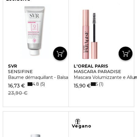
SVR
L'ORÉAL PARIS
SENSIFINE
MASCARA PARADISE
Baume démaquillant - Balsamo detergente doppia azione e
Mascara Volumizzante e Allu
4.8
5
5
1
16,73 €
15,90 €
23,90 €
Vegano