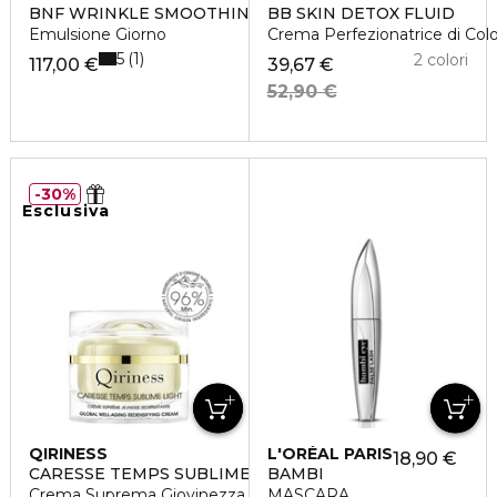
BNF WRINKLE SMOOTHING
BB SKIN DETOX FLUID
Emulsione Giorno
Crema Perfezionatrice di Colo
5
1
2 colori
117,00 €
39,67 €
52,90 €
30%
Esclusiva
QIRINESS
L'ORÉAL PARIS
18,90 €
CARESSE TEMPS SUBLIME LIGHT
BAMBI
Crema Suprema Giovinezza Ridensificante Versione Light
MASCARA