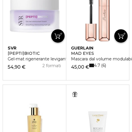
SVR
GUERLAIN
[PEPTI]BIOTIC
MAD EYES
Gel-mat rigenerante levigante
Mascara dal volume modulabile
4.7
6
2 formati
54,90 €
45,00 €