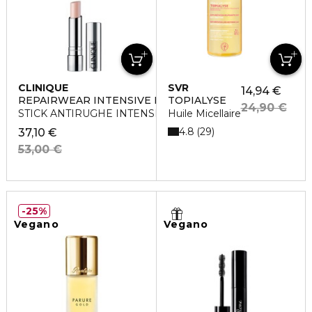
CLINIQUE
SVR
14,94 €
REPAIRWEAR INTENSIVE LIP TREATMENT
TOPIALYSE
24,90 €
STICK ANTIRUGHE INTENSIVO LABBRA
Huile Micellaire
4.8
29
37,10 €
53,00 €
25%
Vegano
Vegano