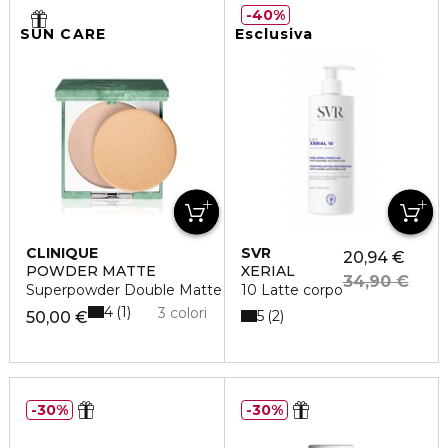
40%
SUN CARE
Esclusiva
CLINIQUE
SVR
20,94 €
POWDER MATTE
XERIAL
34,90 €
Superpowder Double Matte
10 Latte corpo
4
1
3 colori
5
2
50,00 €
30%
30%