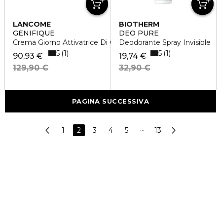
LANCÔME
BIOTHERM
GÉNIFIQUE
DEO PURE
Crema Giorno Attivatrice Di Giovinezza
Deodorante Spray Invisible
5
5
1
1
90,93 €
19,74 €
129,90 €
32,90 €
PAGINA SUCCESSIVA
1
2
3
4
5
···
13