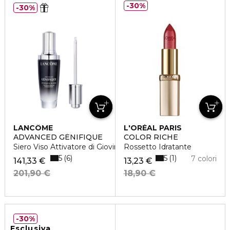
30%
30%
LANCÔME
L'ORÉAL PARIS
ADVANCED GÉNIFIQUE
COLOR RICHE
Siero Viso Attivatore di Giovinezza
Rossetto Idratante
5
5
6
1
7 colori
141,33 €
13,23 €
201,90 €
18,90 €
30%
Esclusiva