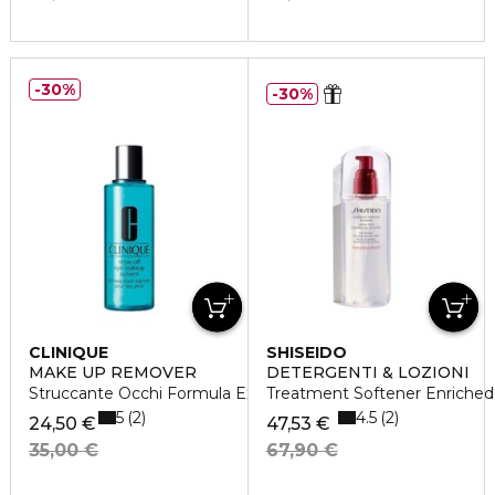
30%
30%
CLINIQUE
SHISEIDO
MAKE UP REMOVER
DETERGENTI & LOZIONI
Struccante Occhi Formula Express
Treatment Softener Enriched
5
4.5
2
2
24,50 €
47,53 €
35,00 €
67,90 €