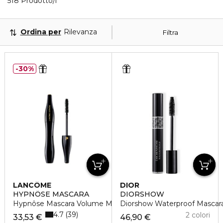
40 Prodotti visualizzati
518 Prodotto/i
Ordina per
Rilevanza
Filtra
30%
LANCÔME
DIOR
HYPNÔSE MASCARA
DIORSHOW
Hypnôse Mascara Volume Modulabile
Diorshow Waterproof Mascara
4.7
39
2 colori
33,53 €
46,90 €