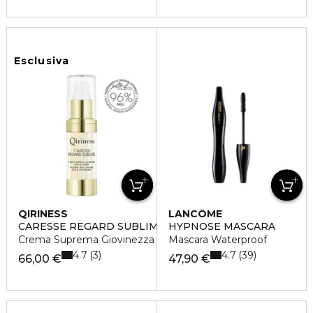
Esclusiva
QIRINESS
LANCÔME
CARESSE REGARD SUBLIME
HYPNOSE MASCARA
Crema Suprema Giovinezza Occhi & Labbra
Mascara Waterproof
4.7
4.7
3
39
66,00 €
47,90 €