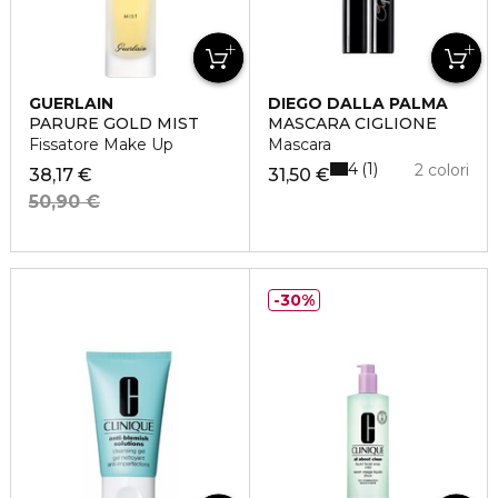
GUERLAIN
DIEGO DALLA PALMA
PARURE GOLD MIST
MASCARA CIGLIONE
Fissatore Make Up
Mascara
4
1
2 colori
38,17 €
31,50 €
50,90 €
30%