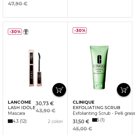
47,90 €
30%
30%
LANCÔME
CLINIQUE
30,73 €
LASH IDÔLE
EXFOLIATING SCRUB
43,90 €
Mascara
Exfolianting Scrub - Pelli gras
5
1
4.3
12
2 colori
31,50 €
45,00 €