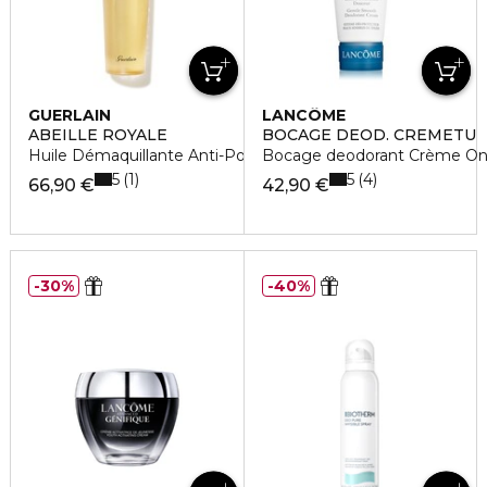
GUERLAIN
LANCÔME
ABEILLE ROYALE
BOCAGE DEOD. CREMETU
Huile Démaquillante Anti-Pollution
Bocage deodorant Crème On
5
5
1
4
66,90 €
42,90 €
30%
40%