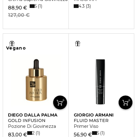
5
4.3
1
3
88,90 €
127,00 €
Vegano
DIEGO DALLA PALMA
GIORGIO ARMANI
GOLD INFUSION
FLUID MASTER
Pozione Di Giovinezza
Primer Viso
2
5
1
1
83,00 €
56,90 €