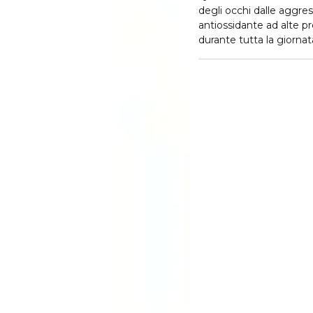
degli occhi dalle aggre
antiossidante ad alte pr
durante tutta la giornata
occhiaie. Il contorno oc
freschezza immediata ed
Anti-Ossidante: aiuta a
riposato.