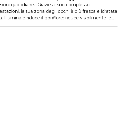
ssioni quotidiane. Grazie al suo complesso
estazioni, la tua zona degli occhi è più fresca e idratata
. Illumina e riduce il gonfiore: riduce visibilmente le
chi appare levigato e rinnovato. 24 ore di Idratazione:
 intensa che rivitalizza il contorno occhi. Protezione
 mantenere l'aspetto del contorno occhi fresco e