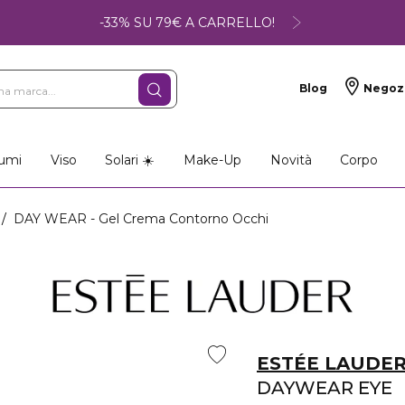
-33% SU 79€ A CARRELLO!
Blog
Negoz
umi
Viso
Solari ☀️
Make-Up
Novità
Corpo
DAY WEAR - Gel Crema Contorno Occhi
ESTÉE LAUDE
DAYWEAR EYE