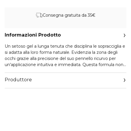
Consegna gratuita da 35€
Informazioni Prodotto
Un setoso gel a lunga tenuta che disciplina le sopracciglia e
si adatta alla loro forma naturale. Evidenzia la zona degli
occhi grazie alla precisione del suo pennello ricurvo per
un'applicazione intuitiva e immediata. Questa formula non
appiccicosa contenente una grande quantitá di acqua e
vitamina B5 facile da applicare per un risultato naturale.
Produttore
Email
https://www.givenchybeauty.com/int/en/contactus