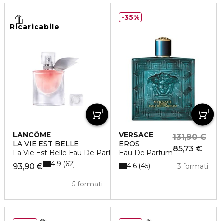
35%
Ricaricabile
LANCÔME
VERSACE
131,90 €
LA VIE EST BELLE
EROS
85,73 €
La Vie Est Belle Eau De Parfum
Eau De Parfum
4.9
62
4.6
45
93,90 €
3 formati
5 formati