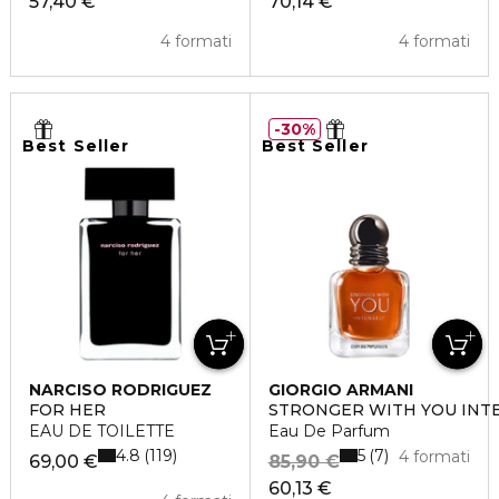
57,40 €
70,14 €
4 formati
4 formati
30%
Best Seller
Best Seller
NARCISO RODRIGUEZ
GIORGIO ARMANI
FOR HER
STRONGER WITH YOU INT
EAU DE TOILETTE
Eau De Parfum
4.8
5
119
7
4 formati
69,00 €
85,90 €
60,13 €