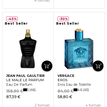
4 formati
45%
30%
Best Seller
Best Seller
JEAN PAUL GAULTIER
VERSACE
LE MALE LE PARFUM
EROS
Eau De Parfum
Eros Eau de Toilette
5
4.6
46
45
158,90 €
84,00 €
87,39 €
58,80 €
2 formati
4 formati