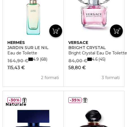
HERMÈS
VERSACE
JARDIN SUR LE NIL
BRIGHT CRYSTAL
Eau de Toilette
Bright Crystal Eau De Toilett
4.9
4.6
68
45
164,90 €
84,00 €
115,43 €
58,80 €
2 formati
3 formati
30%
35%
Naturale