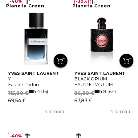
40%
30%
Pianeta Green
Pianeta Green
YVES SAINT LAURENT
YVES SAINT LAURENT
Y
BLACK OPIUM
Eau de Parfum
EAU DE PARFUM
4.4
4.8
16
84
115,90 €
96,90 €
69,54 €
67,83 €
4 formati
4 formati
40%