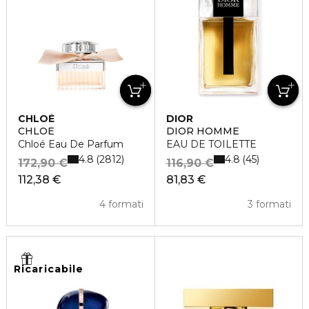
CHLOÉ
DIOR
CHLOÉ
DIOR HOMME
Chloé Eau De Parfum
EAU DE TOILETTE
4.8
4.8
2812
45
172,90 €
116,90 €
112,38 €
81,83 €
4 formati
3 formati
Ricaricabile