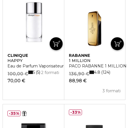
CLINIQUE
RABANNE
HAPPY
1 MILLION
Eau de Parfum Vaporisateur
PACO RABANNE 1 MILLION Ea
5
4.8
5
124
2 formati
100,00 €
136,90 €
70,00 €
88,98 €
3 formati
33%
35%