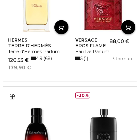
HERMÈS
VERSACE
88,00 €
TERRE D'HERMÈS
EROS FLAME
Terre d'Hermès Parfum
Eau De Parfum
4.9
5
68
1
3 formati
120,53 €
179,90 €
30%