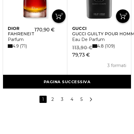
DIOR
GUCCI
170,90 €
FAHRENEIT
GUCCI GUILTY POUR HOM
Parfum
Eau De Parfum
4.9
4.8
71
109
113,90 €
79,73 €
3 formati
PAGINA SUCCESSIVA
1
2
3
4
5