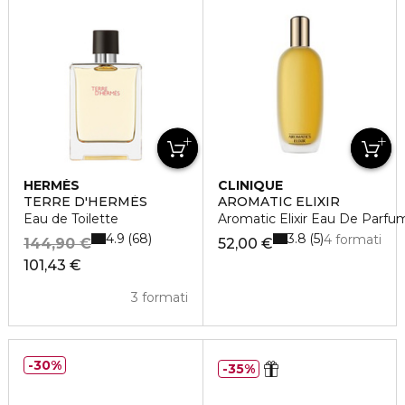
HERMÈS
CLINIQUE
TERRE D'HERMÈS
AROMATIC ELIXIR
Eau de Toilette
Aromatic Elixir Eau De Parfu
4.9
3.8
68
5
4 formati
144,90 €
52,00 €
101,43 €
3 formati
30%
35%