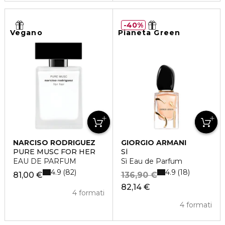
40%
Vegano
Pianeta Green
NARCISO RODRIGUEZ
GIORGIO ARMANI
PURE MUSC FOR HER
SÌ
EAU DE PARFUM
Sì Eau de Parfum
4.9
4.9
82
18
81,00 €
136,90 €
82,14 €
4 formati
4 formati