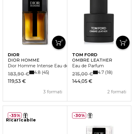
DIOR
TOM FORD
DIOR HOMME
OMBRÈ LEATHER
Dior Homme Intense Eau de Parfum
Eau de Parfum
4.8
4.7
45
18
183,90 €
215,00 €
119,53 €
144,05 €
3 formati
2 formati
35%
30%
Ricaricabile