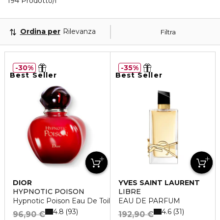
40 Prodotti visualizzati
194 Prodotto/i
Ordina per
Rilevanza
Filtra
30%
35%
Best Seller
Best Seller
DIOR
YVES SAINT LAURENT
HYPNOTIC POISON
LIBRE
Hypnotic Poison Eau De Toilette
EAU DE PARFUM
4.8
4.6
93
31
96,90 €
192,90 €