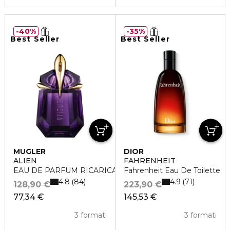
40%
35%
Best Seller
Best Seller
MUGLER
DIOR
ALIEN
FAHRENHEIT
EAU DE PARFUM RICARICABILE
Fahrenheit Eau De Toilette
4.8
4.9
84
71
128,90 €
223,90 €
77,34 €
145,53 €
3 formati
3 formati