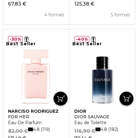
67,83 €
125,38 €
4 formati
5 formati
30%
40%
Best Seller
Best Seller
NARCISO RODRIGUEZ
DIOR
FOR HER
DIOR SAUVAGE
Eau De Parfum
Eau de Toilette
4.8
4.8
119
182
82,00 €
116,90 €