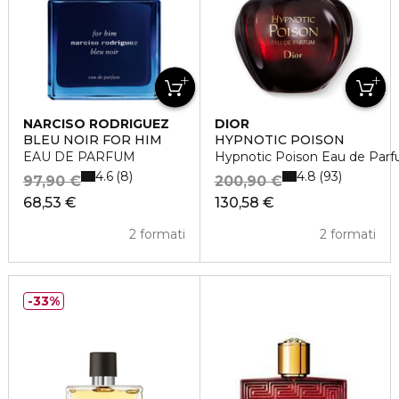
NARCISO RODRIGUEZ
DIOR
BLEU NOIR FOR HIM
HYPNOTIC POISON
EAU DE PARFUM
Hypnotic Poison Eau de Par
4.6
4.8
8
93
97,90 €
200,90 €
68,53 €
130,58 €
2 formati
2 formati
33%