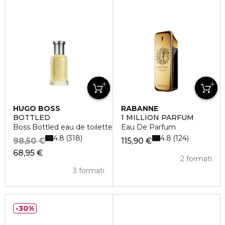
HUGO BOSS
RABANNE
BOTTLED
1 MILLION PARFUM
Boss Bottled eau de toilette vaporisateur
Eau De Parfum
4.8
4.8
318
124
98,50 €
115,90 €
68,95 €
2 formati
3 formati
30%