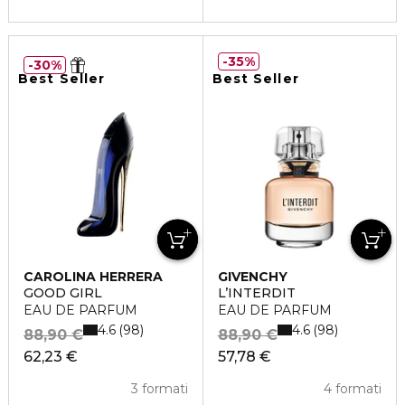
35%
30%
Best Seller
Best Seller
CAROLINA HERRERA
GIVENCHY
GOOD GIRL
L’INTERDIT
EAU DE PARFUM
EAU DE PARFUM
4.6
4.6
98
98
88,90 €
88,90 €
62,23 €
57,78 €
3 formati
4 formati