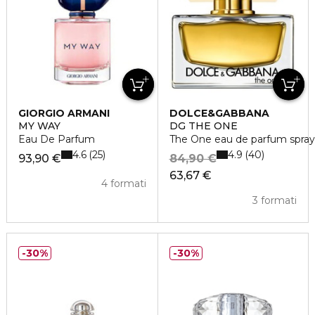
GIORGIO ARMANI
DOLCE&GABBANA
MY WAY
DG THE ONE
Eau De Parfum
The One eau de parfum spray
4.6
4.9
25
40
93,90 €
84,90 €
63,67 €
4 formati
3 formati
30%
30%