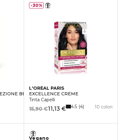
30%
L'ORÉAL PARIS
EZIONE BELLEZZA
EXCELLENCE CRÈME
Tinta Capelli
4.5
4
10 colori
11,13 €
15,90 €
Vegano