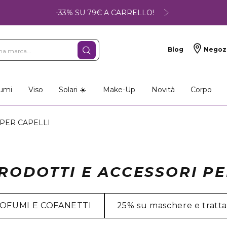
-33% SU 79€ A CARRELLO!
Blog
Negoz
umi
Viso
Solari ☀️
Make-Up
Novità
Corpo
 PER CAPELLI
PRODOTTI E ACCESSORI PE
ROFUMI E COFANETTI
25% su maschere e tratt