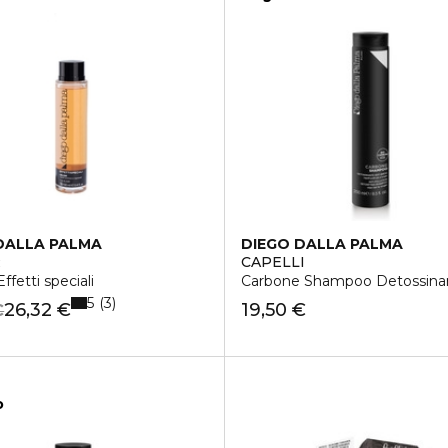
DALLA PALMA
DIEGO DALLA PALMA
R
CAPELLI
 Effetti speciali
Carbone Shampoo Detossina
5
3
26,32 €
19,50 €
€
o