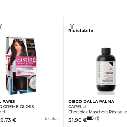
Riciclabile
L PARIS
DIEGO DALLA PALMA
G CREME GLOSS
CAPELLI
elli
Cheraplex Maschera Ricostrui
5
1
6 colori
9,73 €
31,90 €
€