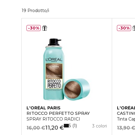
19 Prodotti visualizzati
19 Prodotto/i
30%
30%
L'ORÉAL PARIS
L'ORÉA
RITOCCO PERFETTO SPRAY
CASTIN
SPRAY RITOCCO RADICI
Tinta Cap
5
1
3 colori
11,20 €
16,00 €
13,90 