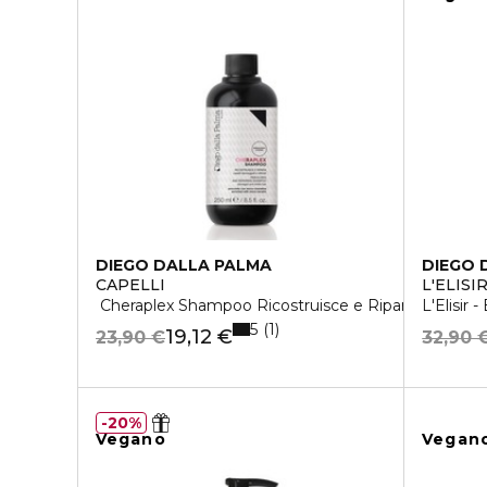
DIEGO DALLA PALMA
DIEGO 
CAPELLI
L'ELISI
Cheraplex Shampoo Ricostruisce e Ripara
L'Elisir -
5
1
19,12 €
23,90 €
32,90 
20%
Vegano
Vegan