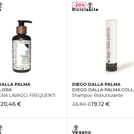
20%
o
Riciclabile
DALLA PALMA
DIEGO DALLA PALMA
LORA
DIEGO DALLA PALMA COLL
RA LAVAGGI FREQUENTI
Shampoo Ristrutturante
20,46 €
19,12 €
€
23,90 €
o
Vegano