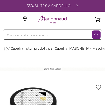
-33% SU 79€ A CARRELLO!
Capelli
Tutti i prodotti per Capelli
MASCHERA - Maschera