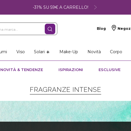
-31% SU 59€ A CARRELLO!
Blog
Negoz
umi
Viso
Solari ☀️
Make-Up
Novità
Corpo
NOVITÀ & TENDENZE
ISPIRAZIONI
ESCLUSIVE
FRAGRANZE INTENSE