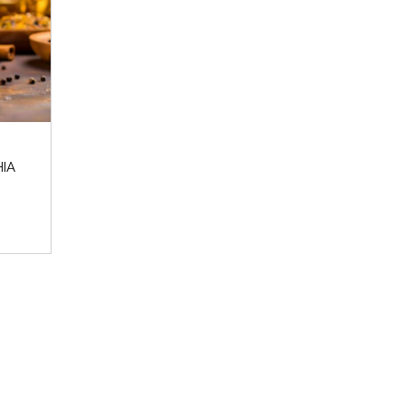
 invernali del 2024 sono iniziati e noi Beauty Addicted non vedevam
Perché cosa...
LEGGI DI PIÙ
HIA
CROMIA & BEAUTY: SCOPRI QUAL È LA TU
è l'Armocromia: ad ogni stagione i suoi colori "amici". Ti sei mai 
perchè alc...