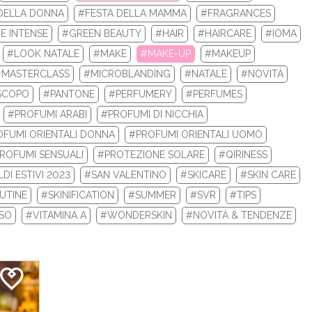
DELLA DONNA
#FESTA DELLA MAMMA
#FRAGRANCES
 la tua nuova routine di bellezza con i prodotti beauty Biotherm e
E INTENSE
#GREEN BEAUTY
#HAIR
#HAIRCARE
#IOMA
Re...
#LOOK NATALE
#MAKE
#MAKE-UP
#MAKEUP
#MASTERCLASS
#MICROBLANDING
#NATALE
#NOVITÀ
LEGGI DI PIÙ
SCOPO
#PANTONE
#PERFUMERY
#PERFUMES
#PROFUMI ARABI
#PROFUMI DI NICCHIA
FUMI ORIENTALI DONNA
#PROFUMI ORIENTALI UOMO
ROFUMI SENSUALI
#PROTEZIONE SOLARE
#QIRINESS
DI ESTIVI 2023
#SAN VALENTINO
#SKICARE
#SKIN CARE
UTINE
#SKINIFICATION
#SUMMER
#SVR
#TIPS
ISO
#VITAMINA A
#WONDERSKIN
#NOVITÀ & TENDENZE
 INVERNALI 2024: ECCO I TOP 10 PRODOTT