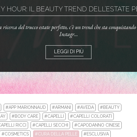
 HOUR: IL BEAUTY TREND DELL’ESTATE PE
la ricerca del trucco estate perfetto, c'è un trend che sta conquistand
Instagr...
LEGGI DI PIÙ
#APP MARIONNAUD
#ARMANI
#AVEDA
#BEAUTY
AY
#BODY CARE
#CAPELLI
#CAPELLI COLORATI
APELLI RICCI
#CAPELLI SECCHI
#CAPODANNO CINESE
LA TUA ROUTINE CON I BEST SELLERS DI 
#COSMETICS
#CURA DELLA PELLE
#ESCLUSIVA