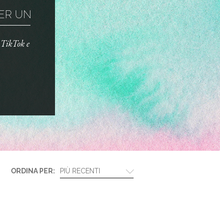
R UN TRUCCO ...
o TikTok e
ORDINA PER:
PIÙ RECENTI
BIOTHERM E LANCÔM...