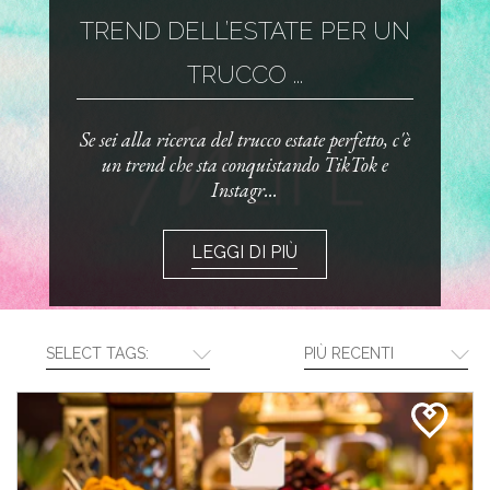
TREND DELL’ESTATE PER UN
TRUCCO ...
Se sei alla ricerca del trucco estate perfetto, c'è
un trend che sta conquistando TikTok e
Instagr...
LEGGI DI PIÙ
SELECT TAGS:
PIÙ RECENTI
CREA LA TUA ROUTINE CON I