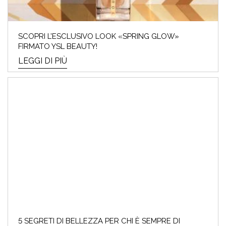
SCOPRI QUAL È LA TUA
PALETTE!
SCOPRI L’ESCLUSIVO LOOK «SPRING GLOW»
FIRMATO YSL BEAUTY!
LEGGI DI PIÙ
Che cos'è l'Armocromia: ad ogni stagione i
suoi colori "amici". Ti sei mai domandat*
perchè alc...
LEGGI DI PIÙ
FESTA DELLA MAMMA –
5 SEGRETI DI BELLEZZA PER CHI È SEMPRE DI