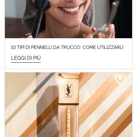
ECCO I TOP 10 PRODOTTI DA
ACQUISTARE
I saldi invernali del 2024 sono iniziati e noi
10 TIPI DI PENNELLI DA TRUCCO: COME UTILIZZARLI
Beauty Addicted non vedevamo l’ora! Perché
cosa...
LEGGI DI PIÙ
LEGGI DI PIÙ
ARMOCROMIA & BEAUTY: