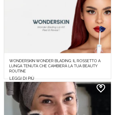
CREA LA TUA ROUTINE CON I
BEST SELLERS DI BIOTHERM
E LANCÔM...
Crea ora la tua nuova routine di bellezza con
i prodotti beauty Biotherm e Lancôme! Re...
WONDERSKIN WONDER BLADING: IL ROSSETTO A
LEGGI DI PIÙ
LUNGA TENUTA CHE CAMBIERÀ LA TUA BEAUTY
ROUTINE
LEGGI DI PIÙ
SALDI INVERNALI 2024: