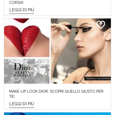
CORSA!
GUIDA AI REGALI SKINCARE E
LEGGI DI PIÙ
MAKE-UP
TIC TAC… mancano pochi giorni alla festa
della mamma⏰ Se sei a corto di idee regalo
o ...
LEGGI DI PIÙ
MAKE-UP LOOK DIOR: SCOPRI QUELLO GIUSTO PER
TE!
LEGGI DI PIÙ