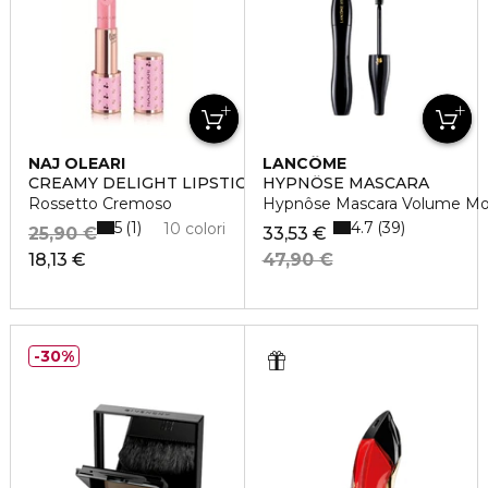
NAJ OLEARI
LANCÔME
CREAMY DELIGHT LIPSTICK
HYPNÔSE MASCARA
Rossetto Cremoso
Hypnôse Mascara Volume Mod
5
4.7
1
39
10 colori
25,90 €
33,53 €
18,13 €
47,90 €
30%