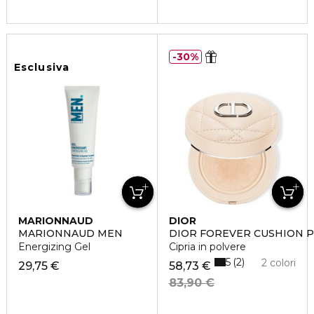
30%
Esclusiva
MARIONNAUD
DIOR
MARIONNAUD MEN
DIOR FOREVER CUSHION
Energizing Gel
Cipria in polvere
5
2
2 colori
29,75 €
58,73 €
83,90 €