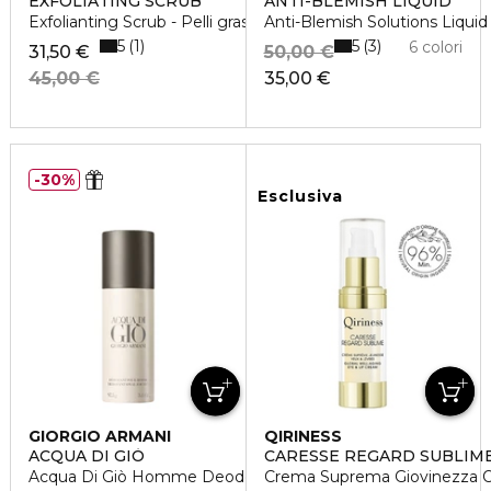
EXFOLIATING SCRUB
ANTI-BLEMISH LIQUID
Exfolianting Scrub - Pelli grasse
Anti-Blemish Solutions Liqui
5
5
1
3
6 colori
31,50 €
50,00 €
45,00 €
35,00 €
30%
Esclusiva
GIORGIO ARMANI
QIRINESS
ACQUA DI GIÒ
CARESSE REGARD SUBLIM
Acqua Di Giò Homme Deodorante
Crema Suprema Giovinezza O