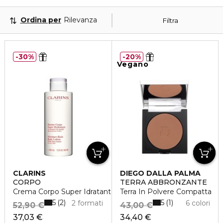
Ordina per
Rilevanza
Filtra
30%
20%
Vegano
CLARINS
DIEGO DALLA PALMA
CORPO
TERRA ABBRONZANTE
Crema Corpo Super Idratante
Terra In Polvere Compatta
5
5
2
1
2 formati
6 colori
52,90 €
43,00 €
37,03 €
34,40 €