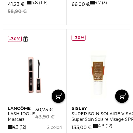
4.8
4.7
116
3
41,23 €
66,00 €
58,90 €
30%
30%
LANCÔME
SISLEY
30,73 €
LASH IDÔLE
SUPER SOIN SOLAIRE VISA
43,90 €
Mascara
Super Soin Solaire Visage SP
4.8
12
4.3
12
2 colori
133,00 €