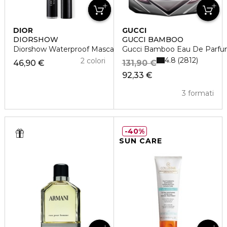
DIOR
GUCCI
DIORSHOW
GUCCI BAMBOO
Diorshow Waterproof Mascara Professionale
Gucci Bamboo Eau De Parf
4.8
2812
2 colori
46,90 €
131,90 €
92,33 €
3 formati
40%
SUN CARE