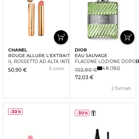
CHANEL
DIOR
ROUGE ALLURE L'EXTRAIT - RICARICA
EAU SAUVAGE
IL ROSSETTO AD ALTA INTENSITÀ ESTRATTO DI LUCE E
FLACONE LOZIONE DOPO
4.8
182
6 colori
50,90 €
102,90 €
72,03 €
2 formati
30%
30%