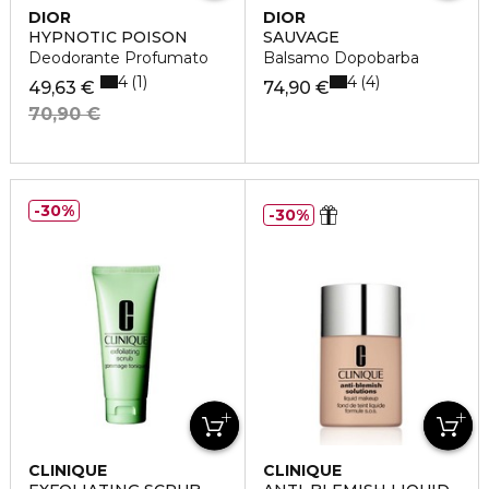
DIOR
DIOR
HYPNOTIC POISON
SAUVAGE
Deodorante Profumato
Balsamo Dopobarba
4
4
1
4
49,63 €
74,90 €
70,90 €
30%
30%
CLINIQUE
CLINIQUE