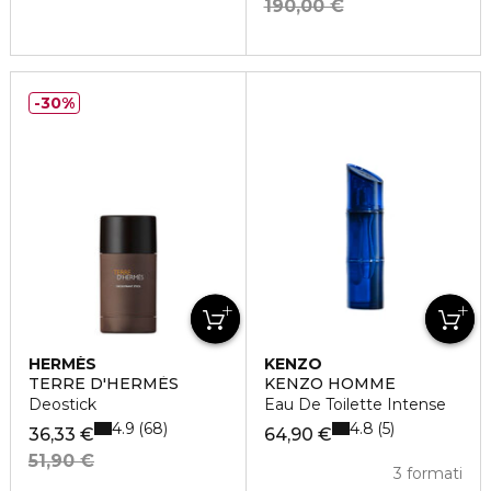
190,00 €
30%
HERMÈS
KENZO
TERRE D'HERMÈS
KENZO HOMME
Deostick
Eau De Toilette Intense
4.9
4.8
68
5
36,33 €
64,90 €
51,90 €
3 formati