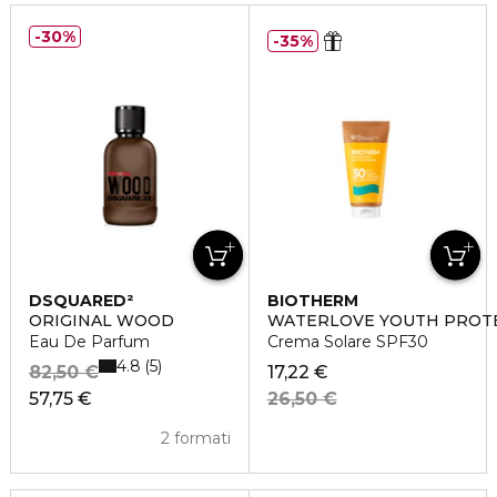
30%
35%
DSQUARED²
BIOTHERM
ORIGINAL WOOD
WATERLOVE YOUTH PROT
Eau De Parfum
Crema Solare SPF30
4.8
5
82,50 €
17,22 €
57,75 €
26,50 €
2 formati