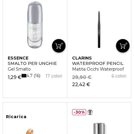
ESSENCE
CLARINS
SMALTO PER UNGHIE
WATERPROOF PENCIL
Gel Smalto
Matita Occhi Waterproof
4.7
16
17 colori
6 colori
1,29 €
29,90 €
22,42 €
30%
Ricarica