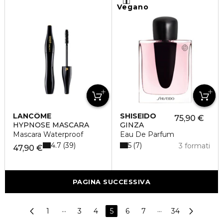
Vegano
LANCÔME
SHISEIDO
75,90 €
HYPNOSE MASCARA
GINZA
Mascara Waterproof
Eau De Parfum
4.7
5
39
7
3 formati
47,90 €
PAGINA SUCCESSIVA
1
···
3
4
5
6
7
···
34