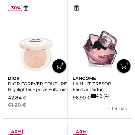
30%
DIOR
LANCÔME
DIOR FOREVER COUTURE LUMINIZER
LA NUIT TRÉSOR
Highlighter – polvere illuminante intensa
Eau De Parfum
4.8
4
42,84 €
96,90 €
61,20 €
4 formati
40%
40%