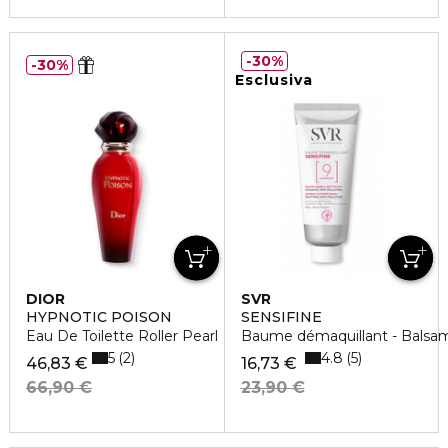
30%
30%
Esclusiva
DIOR
SVR
HYPNOTIC POISON
SENSIFINE
Eau De Toilette Roller Pearl
Baume démaquillant - Balsam
5
4.8
2
5
46,83 €
16,73 €
66,90 €
23,90 €