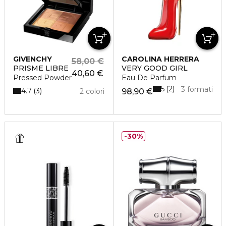
GIVENCHY
CAROLINA HERRERA
58,00 €
PRISME LIBRE
VERY GOOD GIRL
40,60 €
Pressed Powder
Eau De Parfum
5
2
3 formati
4.7
3
2 colori
98,90 €
30%