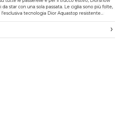
u tutte le passerelle e per il trucco estivo, Diorshow
da star con una sola passata. Le ciglia sono più folte,
l'esclusiva tecnologia Dior Aquastop resistente
te in tutte le circostanze.
t_it/beauty/contact-parfum