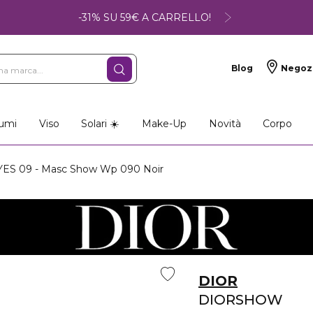
-31% SU 59€ A CARRELLO!
Blog
Negoz
umi
Viso
Solari ☀️
Make-Up
Novità
Corpo
 09 - Masc Show Wp 090 Noir
DIOR
DIORSHOW