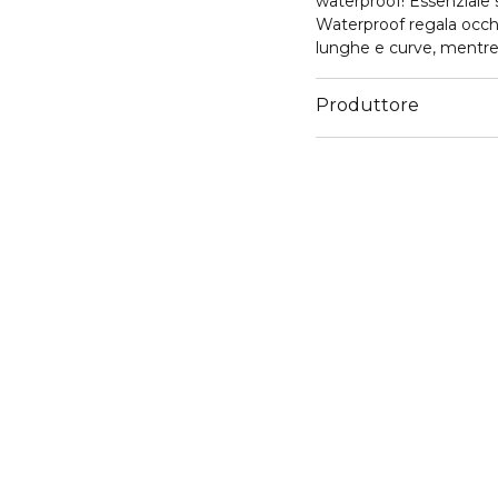
waterproof! Essenziale s
Waterproof regala occhi 
lunghe e curve, mentre 
all'acqua le rende perfet
Produttore
Email
https://www.dior.com/i