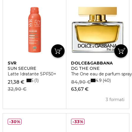
SVR
DOLCE&GABBANA
SUN SECURE
DG THE ONE
Latte Idratante SPF50+
The One eau de parfum spray
5
4.9
1
40
21,38 €
84,90 €
32,90 €
63,67 €
3 formati
30%
33%