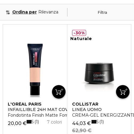
Ordina per
Rilevanza
Filtra
30%
Naturale
L'ORÉAL PARIS
COLLISTAR
INFAILLIBLE 24H MAT COVER
LINEA UOMO
Fondotinta Finish Matte Formula a Lunga Durata
CREMA-GEL ENERGIZZANTE 
5
5
1
1
7 colori
20,00 €
44,03 €
62,90 €