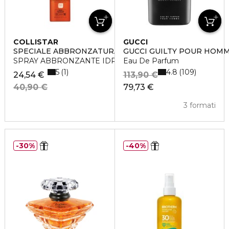
COLLISTAR
GUCCI
SPECIALE ABBRONZATURA PERFETTA
GUCCI GUILTY POUR HOM
SPRAY ABBRONZANTE IDRATANTE SPF10
Eau De Parfum
5
4.8
1
109
24,54 €
113,90 €
40,90 €
79,73 €
3 formati
30%
40%