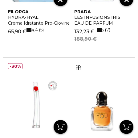
FILORGA
PRADA
HYDRA-HYAL
LES INFUSIONS IRIS
Crema Idratante Pro-Giovinezza
EAU DE PARFUM
4.4
5
5
7
65,90 €
132,23 €
188,90 €
30%