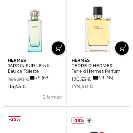
HERMÈS
HERMÈS
JARDIN SUR LE NIL
TERRE D'HERMÈS
Eau de Toilette
Terre d'Hermès Parfum
4.9
4.9
68
68
164,90 €
120,53 €
115,43 €
179,90 €
2 formati
25%
35%