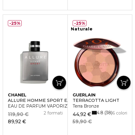
25%
25%
Naturale
CHANEL
GUERLAIN
ALLURE HOMME SPORT EAU EXTRÊME
TERRACOTTA LIGHT
EAU DE PARFUM VAPORIZZATORE
Terra Bronze
4.8
38
2 formati
6 colori
119,90 €
44,92 €
89,92 €
59,90 €