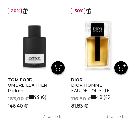
20%
30%
TOM FORD
DIOR
OMBRÉ LEATHER
DIOR HOMME
Parfum
EAU DE TOILETTE
4.9
4.8
8
45
183,00 €
116,90 €
146,40 €
81,83 €
2 formati
3 formati