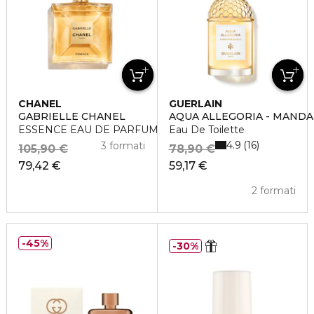
CHANEL
GUERLAIN
GABRIELLE CHANEL
AQUA ALLEGORIA - MANDA
ESSENCE EAU DE PARFUM VAPORIZZATORE
Eau De Toilette
4.9
16
3 formati
105,90 €
78,90 €
79,42 €
59,17 €
2 formati
45%
30%