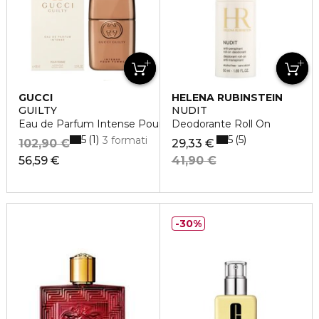
GUCCI
HELENA RUBINSTEIN
GUILTY
NUDIT
Eau de Parfum Intense Pour Femme
Deodorante Roll On
5
5
1
5
3 formati
102,90 €
29,33 €
56,59 €
41,90 €
30%