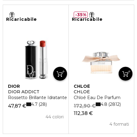
35%
Ricaricabile
Ricaricabile
DIOR
CHLOÉ
DIOR ADDICT
CHLOÉ
Rossetto Brillante Idratante
Chloé Eau De Parfum
4.7
4.8
28
2812
47,87 €
172,90 €
112,38 €
44 colori
4 formati