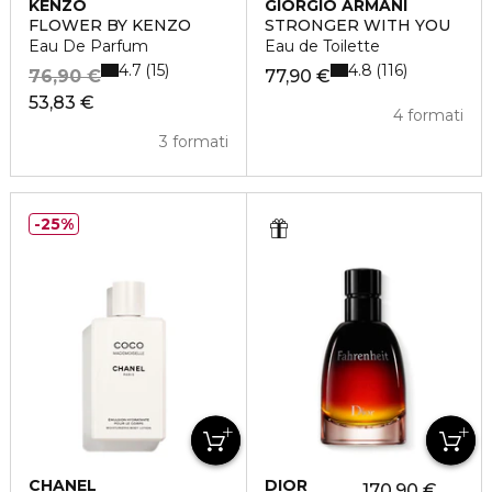
KENZO
GIORGIO ARMANI
FLOWER BY KENZO
STRONGER WITH YOU
Eau De Parfum
Eau de Toilette
4.7
4.8
15
116
76,90 €
77,90 €
53,83 €
4 formati
3 formati
25%
CHANEL
DIOR
170,90 €