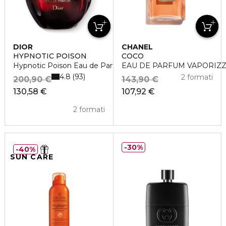
DIOR
CHANEL
HYPNOTIC POISON
COCO
Hypnotic Poison Eau de Parfum
EAU DE PARFUM VAPORIZ
4.8
93
2 formati
200,90 €
143,90 €
130,58 €
107,92 €
2 formati
30%
40%
SUN CARE