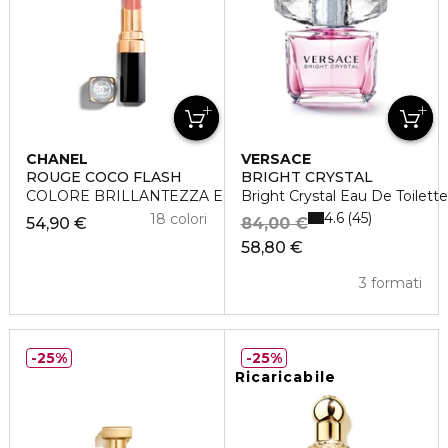
CHANEL
VERSACE
ROUGE COCO FLASH
BRIGHT CRYSTAL
COLORE BRILLANTEZZA E INTENSITÀ IN UN FLASH
Bright Crystal Eau De Toilett
4.6
45
18 colori
54,90 €
84,00 €
58,80 €
3 formati
25%
25%
Ricaricabile