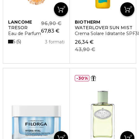
LANCÔME
BIOTHERM
96,90 €
TRÉSOR
WATERLOVER SUN MIST
67,83 €
Eau de Parfum
Crema Solare Idratante SPF3
5
5
3 formati
26,34 €
43,90 €
30%