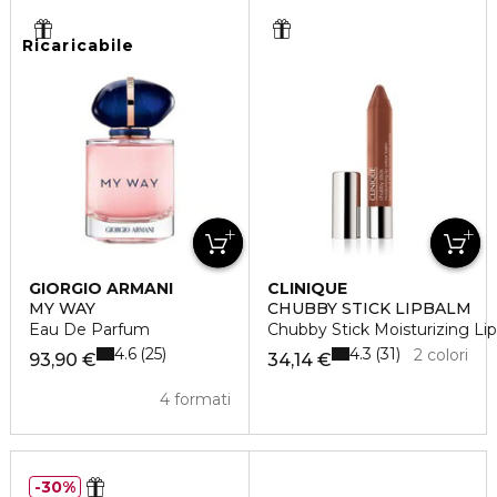
Ricaricabile
GIORGIO ARMANI
CLINIQUE
MY WAY
CHUBBY STICK LIPBALM
Eau De Parfum
Chubby Stick Moisturizing Li
4.6
4.3
25
31
2 colori
93,90 €
34,14 €
4 formati
30%