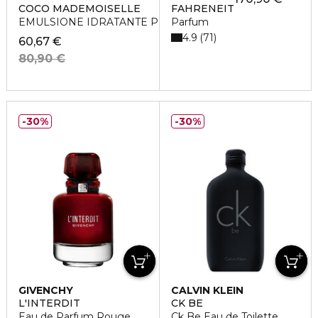
COCO MADEMOISELLE
FAHRENEIT
EMULSIONE IDRATANTE PER IL CORPO
Parfum
4.9
71
60,67 €
80,90 €
30%
30%
GIVENCHY
CALVIN KLEIN
L'INTERDIT
CK BE
Eau de Parfum Rouge
Ck Be Eau de Toilette