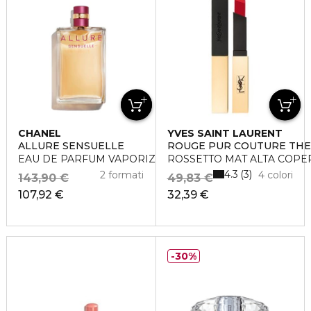
CHANEL
YVES SAINT LAURENT
ALLURE SENSUELLE
ROUGE PUR COUTURE THE
EAU DE PARFUM VAPORIZZATORE
ROSSETTO MAT ALTA COPE
4.3
3
2 formati
4 colori
143,90 €
49,83 €
107,92 €
32,39 €
30%