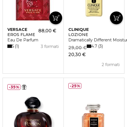
VERSACE
CLINIQUE
88,00 €
EROS FLAME
LOZIONE
Eau De Parfum
Dramatically Different Moistu
5
4.7
1
3
3 formati
29,00 €
20,30 €
2 formati
25%
35%