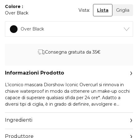
Colore
Vista:
Lista
Griglia
Over Black
Over Black
Consegna gratuita da 35€
Informazioni Prodotto
L’iconico mascara Diorshow Iconic Overcurl si rinnova in
chiave waterproof in modo da ottenere un make-up occhi
capace di superare qualsiasi sfida per 24 ore*. Adatto a
diversi tipi di ciglia, è in grado di definire, avvolgere e
spiegare in modo estremo.
Ingredienti
Questo mascara waterproof è infatti sinonimo di volume
XXL, ma anche di curve spettacolari e di ciglia modellate a
Produttore
lungo.