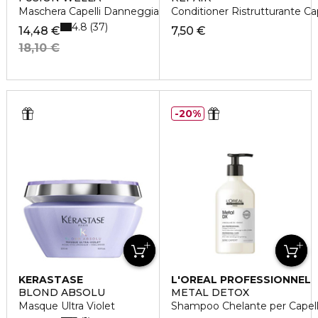
Maschera Capelli Danneggiati
Conditioner Ristrutturante Cap
4.8
37
14,48 €
7,50 €
18,10 €
20%
KERASTASE
L'OREAL PROFESSIONNEL
BLOND ABSOLU
METAL DETOX
Masque Ultra Violet
Shampoo Chelante per Capelli