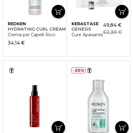
REDKEN
KERASTASE
49,84 €
HYDRATING CURL CREAM
GENESIS
62,30 €
Crema per Capelli Ricci
Cure Apaisante
34,14 €
20%