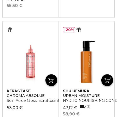
55,50 €
20%
KERASTASE
SHU UEMURA
CHROMA ABSOLUE
URBAN MOISTURE
Soin Acide Gloss ristrutturante
HYDRO NOURISHING COND
5
1
53,00 €
47,12 €
58,90 €