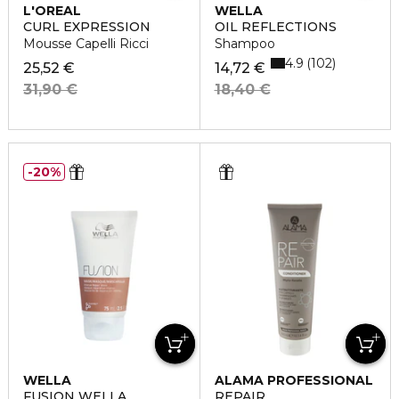
L'OREAL
WELLA
PROFESSIONNEL
CURL EXPRESSION
OIL REFLECTIONS
Mousse Capelli Ricci
Shampoo
4.9
102
25,52 €
14,72 €
31,90 €
18,40 €
20%
WELLA
ALAMA PROFESSIONAL
FUSION WELLA
REPAIR