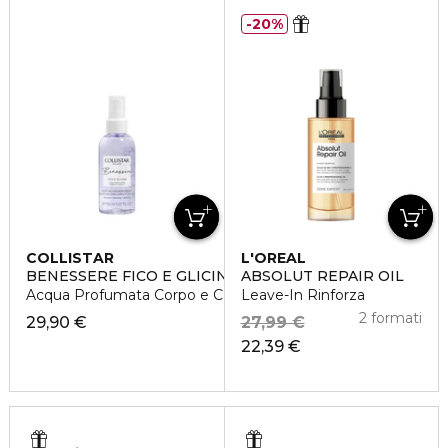
20%
COLLISTAR
L'OREAL
PROFESSIONNEL
BENESSERE FICO E GLICINE
ABSOLUT REPAIR OIL
Acqua Profumata Corpo e Capelli
Leave-In Rinforza
2 formati
29,90 €
27,99 €
22,39 €