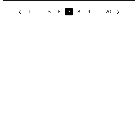
1
···
5
6
7
8
9
···
20