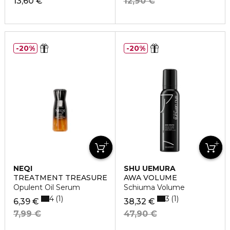
13,60 €
12,90 €
20%
20%
NEQI
SHU UEMURA
TREATMENT TREASURE
AWA VOLUME
Opulent Oil Serum
Schiuma Volume
4
3
1
1
6,39 €
38,32 €
7,99 €
47,90 €