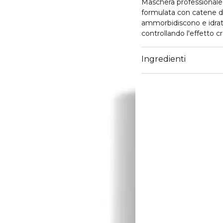
Maschera professionale 
formulata con catene di
ammorbidiscono e idrata
controllando l'effetto c
capelli come trasformati
strumentali dopo 4 app
Ingredienti
Transformer + Serum.