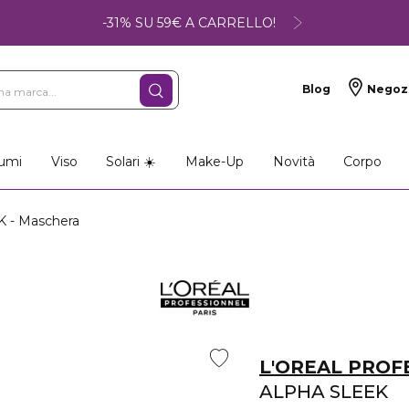
-31% SU 59€ A CARRELLO!
Blog
Negoz
umi
Viso
Solari ☀️
Make-Up
Novità
Corpo
 - Maschera
L'OREAL PROF
ALPHA SLEEK