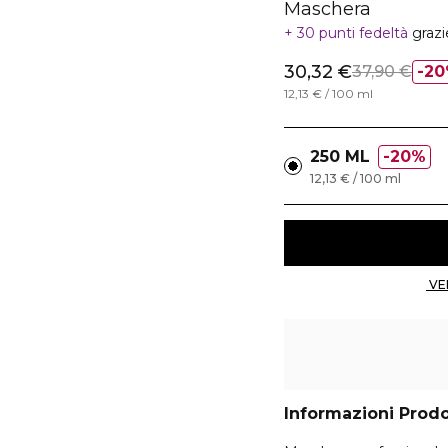
Maschera
30 punti fedeltà
grazi
30,32 €
37,90 €
20
12,13 € / 100 ml
250 ML
20%
12,13 € / 100 ml
Informazioni Prod