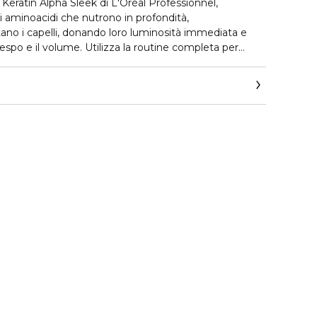
Keratin Alpha Sleek di L'Oréal Professionnel,
 aminoacidi che nutrono in profondità,
no i capelli, donando loro luminosità immediata e
respo e il volume. Utilizza la routine completa per
, con 2 settimane controllo dell'effetto crespo*. *Test
licazioni di Keratin Alpha Sleek Shampoo + Smooth