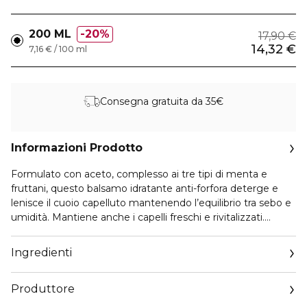
200 ML
20%
17,90 €
14,32 €
7,16 € / 100 ml
Consegna gratuita da 35€
Informazioni Prodotto
Formulato con aceto, complesso ai tre tipi di menta e
fruttani, questo balsamo idratante anti-forfora deterge e
lenisce il cuoio capelluto mantenendo l’equilibrio tra sebo e
umidità. Mantiene anche i capelli freschi e rivitalizzati.
Balsamo idratante e anti-forfora formulato con 20.000 ppm
di aceto, che aiuta a mantenere l'equilibrio tra sebo e
Ingredienti
umidità del cuoio capelluto. Con un complesso a tre tipi di
menta e 10.000 ppm, allevia il calore del cuoio capelluto e
Produttore
mantiene i capelli freschi e pieni di vitalità. Di comodo
utilizzo con un tappo a punta, contiene l'87% di ingredienti