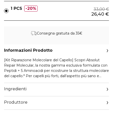
1 PCS
20%
33,00 €
26,40 €
Consegna gratuita da 35€
Informazioni Prodotto
[Kit Riparazione Molecolare del Capello] Scopri Absolut
Repair Molecular, la nostra gamma esclusiva formulata con
Peptidi + 5 Aminoacidi per ricostruire la struttura molecolare
del capello.* Per capelli più forti, dall'aspetto più sano e
fluente. Routine professionale Absolut Repair Molecular in 2
fasi: 1. Shampoo riparatore 2. Conditioner Liquido a
Ingredienti
penetrazione profonda. [SCOPERTA SCIENTIFICA -
RIPARAZIONE DELLA FIBRA CAPILLARE] Quando i
Produttore
capelli sono danneggiati, la loro struttura molecolare,
composta da peptidi, viene compromessa. I capelli si
Email