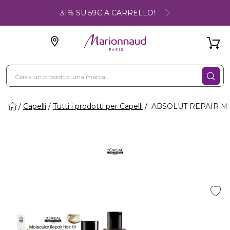
-31% SU 59€ A CARRELLO!
Capelli
Tutti i prodotti per Capelli
ABSOLUT REPAIR MOL