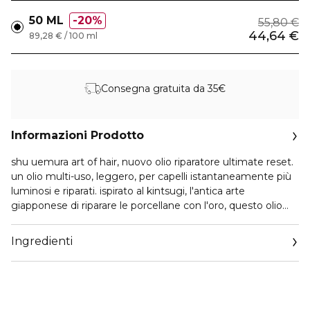
50 ML
20%
55,80 €
44,64 €
89,28 € / 100 ml
Consegna gratuita da 35€
Informazioni Prodotto
shu uemura art of hair, nuovo olio riparatore ultimate reset.
un olio multi-uso, leggero, per capelli istantaneamente più
luminosi e riparati. ispirato al kintsugi, l'antica arte
giapponese di riparare le porcellane con l'oro, questo olio
chiude le doppie punte riducendole del 63%* sin dalla prima
applicazione. per una riparazione più intensa e una migliore
Ingredienti
performance della maschera, aggiungere due gocce di olio
nel trattamento durante la detersione, per capelli fino a
4.2x* volte più maneggevoli e più districabili. *test
strumentale