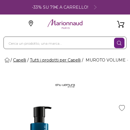
-33% SU 79€ A CARRELLO!
Capelli
Tutti i prodotti per Capelli
MUROTO VOLUME - 