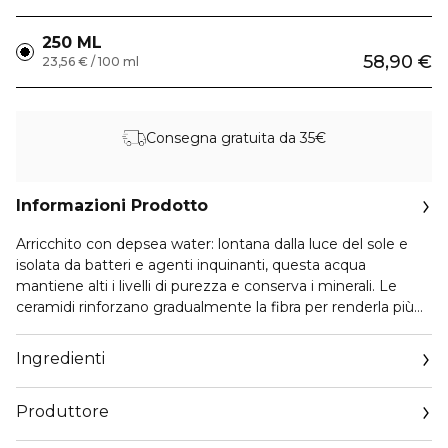
250 ML
58,90 €
23,56 € / 100 ml
Consegna gratuita da 35€
Informazioni Prodotto
Arricchito con depsea water: lontana dalla luce del sole e
isolata da batteri e agenti inquinanti, questa acqua
mantiene alti i livelli di purezza e conserva i minerali. Le
ceramidi rinforzano gradualmente la fibra per renderla più
piena e forte nel tempo. Conditioner idratante che aiuta a
ottenere un volume ottimale.
Ingredienti
Produttore