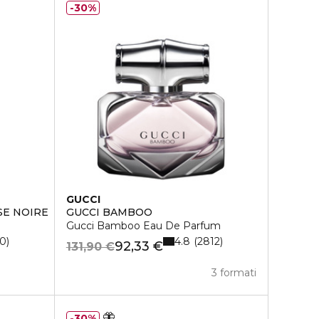
30%
GUCCI
SE NOIRE
GUCCI BAMBOO
Gucci Bamboo Eau De Parfum
4.8
0
2812
92,33 €
131,90 €
3 formati
30%