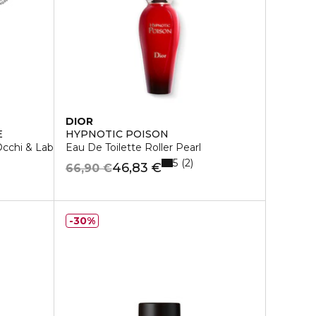
DIOR
E
HYPNOTIC POISON
cchi & Labbra
Eau De Toilette Roller Pearl
5
2
46,83 €
66,90 €
30%