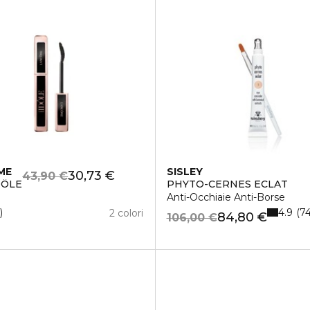
ME
SISLEY
30,73 €
43,90 €
DÔLE
PHYTO-CERNES ECLAT
Anti-Occhiaie Anti-Borse
4.9
2
7
2 colori
84,80 €
106,00 €