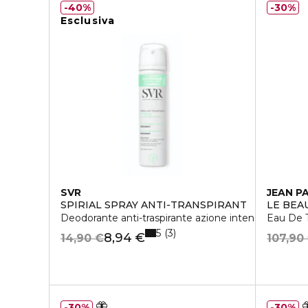
40%
30%
Esclusiva
SVR
JEAN P
SPIRIAL SPRAY ANTI-TRANSPIRANT
LE BEA
Deodorante anti-traspirante azione intensa 48h
Eau De T
5
3
8,94 €
14,90 €
107,90
30%
30%