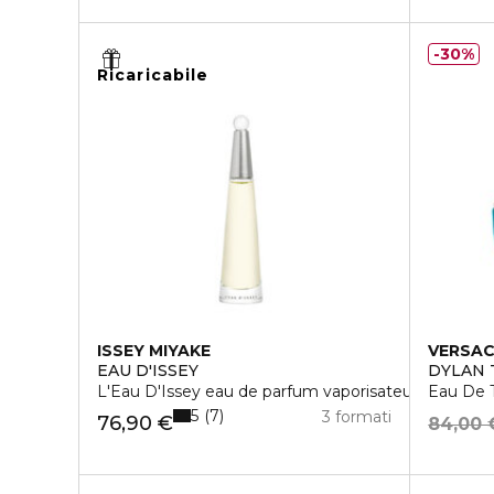
30%
Ricaricabile
ISSEY MIYAKE
VERSA
EAU D'ISSEY
DYLAN 
L'Eau D'Issey eau de parfum vaporisateur recharge
Eau De T
5
7
3 formati
76,90 €
84,00 