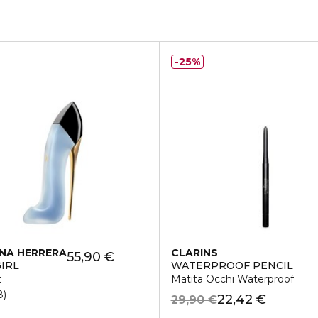
25%
NA HERRERA
CLARINS
55,90 €
IRL
WATERPROOF PENCIL
t
Matita Occhi Waterproof
8
22,42 €
29,90 €