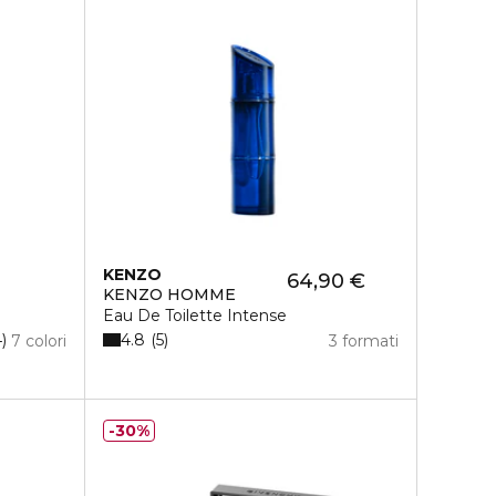
KENZO
64,90 €
KENZO HOMME
Eau De Toilette Intense
4.8
4
5
7 colori
3 formati
30%