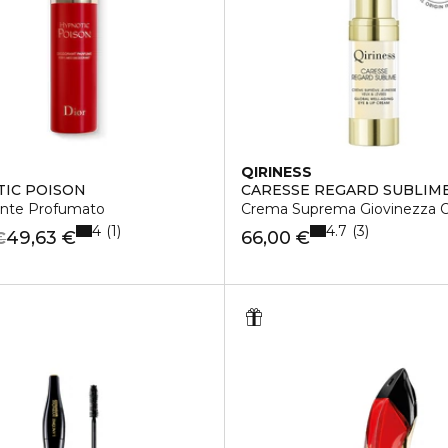
QIRINESS
IC POISON
CARESSE REGARD SUBLIM
nte Profumato
Crema Suprema Giovinezza O
4
4.7
1
3
49,63 €
66,00 €
€