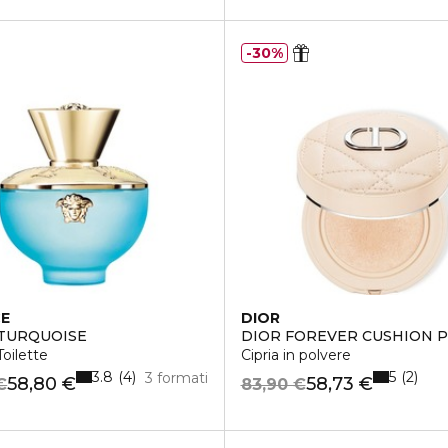
30%
CE
DIOR
TURQUOISE
DIOR FOREVER CUSHION
able
oilette
Cipria in polvere
3.8
5
4
2
3 formati
58,80 €
58,73 €
€
83,90 €