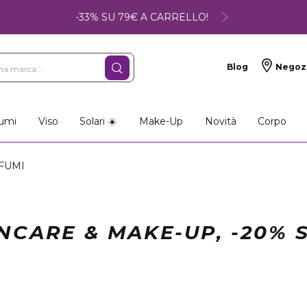
-33% SU 79€ A CARRELLO!
Blog
Negoz
umi
Viso
Solari ☀️
Make-Up
Novità
Corpo
OFUMI
INCARE & MAKE-UP, -20% 