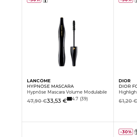
LANCÔME
DIOR
HYPNÔSE MASCARA
DIOR F
Hypnôse Mascara Volume Modulabile
Highligh
4.7
39
33,53 €
47,90 €
61,20 
30%