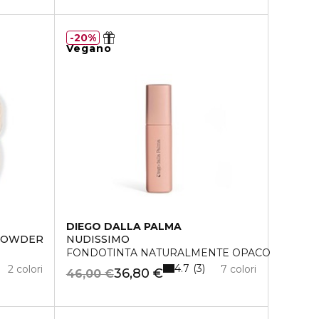
20%
Vegano
DIEGO DALLA PALMA
 POWDER
NUDISSIMO
FONDOTINTA NATURALMENTE OPACO
4.7
3
2 colori
7 colori
36,80 €
46,00 €