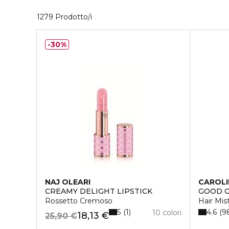
40 Prodotti visualizzati
1279 Prodotto/i
30%
NAJ OLEARI
CAROLI
CREAMY DELIGHT LIPSTICK
GOOD G
Rossetto Cremoso
Hair Mis
5
4.6
1
9
10 colori
18,13 €
25,90 €