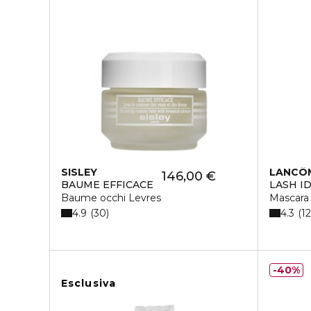
SISLEY
LANCÔ
146,00 €
BAUME EFFICACE
LASH I
Baume occhi Levres
Mascara
4.9
4.3
30
1
40%
Esclusiva