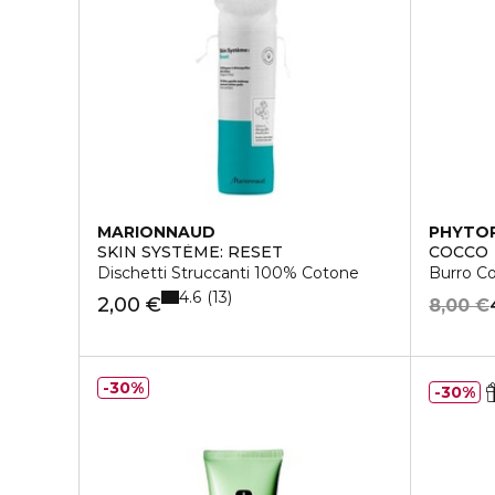
MARIONNAUD
PHYTO
SKIN SYSTÈME: RESET
COCCO
Dischetti Struccanti 100% Cotone
Burro C
4.6
13
2,00 €
8,00 €
30%
30%