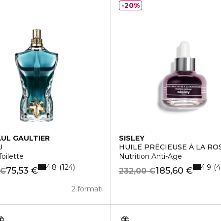
20%
AUL GAULTIER
SISLEY
U
HUILE PRÉCIEUSE À LA RO
oilette
Nutrition Anti-Age
4.8
4.9
124
4
75,53 €
185,60 €
 €
232,00 €
2 formati