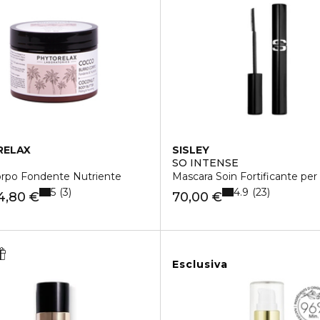
RELAX
SISLEY
SO INTENSE
orpo Fondente Nutriente
Mascara Soin Fortificante per 
5
4.9
3
23
4,80 €
70,00 €
Esclusiva