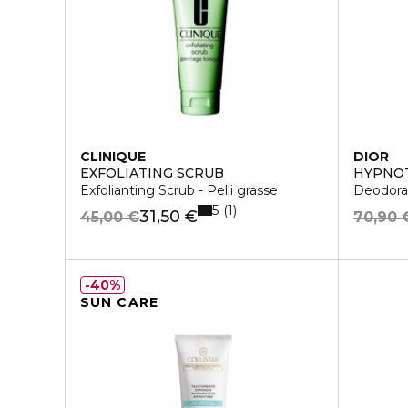
CLINIQUE
DIOR
EXFOLIATING SCRUB
HYPNOT
Exfolianting Scrub - Pelli grasse
Deodora
5
1
31,50 €
45,00 €
70,90 
40%
SUN CARE