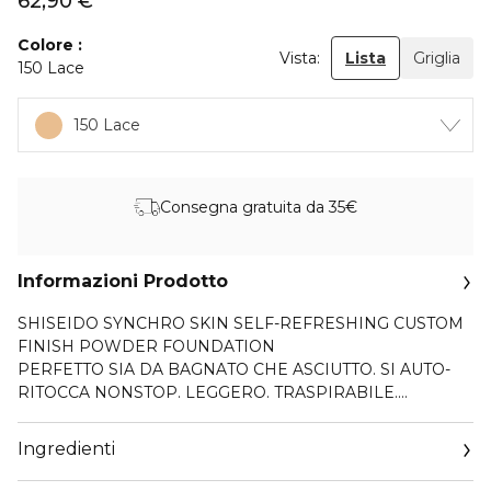
62,90 €
Colore
Vista:
Lista
Griglia
150 Lace
150 Lace
Consegna gratuita da 35€
Informazioni Prodotto
SHISEIDO SYNCHRO SKIN SELF-REFRESHING CUSTOM
FINISH POWDER FOUNDATION
PERFETTO SIA DA BAGNATO CHE ASCIUTTO. SI AUTO-
RITOCCA NONSTOP. LEGGERO. TRASPIRABILE.
Una polvere irresistibilmente cremosa che si può applicare
Ingredienti
bagnata o asciutta per un finish naturale e personalizzato.
Grazie alla tecnologia ActiveForceTM , questa formula si