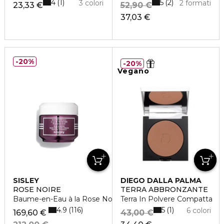
4
5
1
2
3 colori
2 formati
23,33 €
52,90 €
37,03 €
20%
20%
Vegano
SISLEY
DIEGO DALLA PALMA
ROSE NOIRE
TERRA ABBRONZANTE
Baume-en-Eau à la Rose Noire
Terra In Polvere Compatta
4.9
5
116
1
6 colori
169,60 €
43,00 €