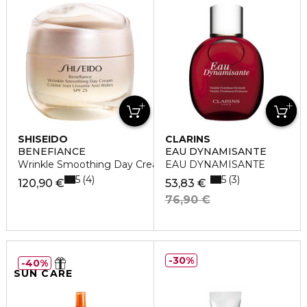
SHISEIDO
CLARINS
BENEFIANCE
EAU DYNAMISANTE
Wrinkle Smoothing Day Cream SPF 25
EAU DYNAMISANTE
5
5
4
3
120,90 €
53,83 €
76,90 €
30%
40%
SUN CARE