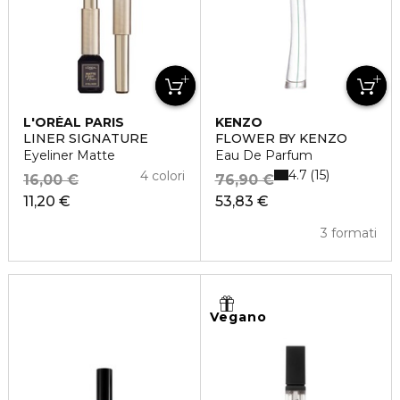
L'ORÉAL PARIS
KENZO
LINER SIGNATURE
FLOWER BY KENZO
Eyeliner Matte
Eau De Parfum
4.7
15
4 colori
16,00 €
76,90 €
11,20 €
53,83 €
3 formati
Vegano