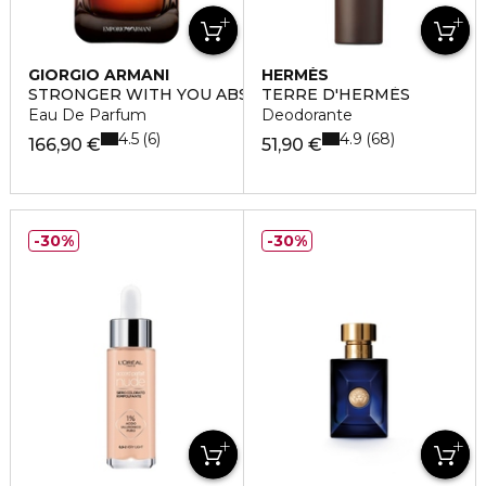
GIORGIO ARMANI
HERMÈS
STRONGER WITH YOU ABSOLUTELY
TERRE D'HERMÈS
Eau De Parfum
Deodorante
4.5
4.9
6
68
166,90 €
51,90 €
30%
30%