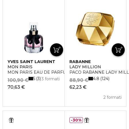
YVES SAINT LAURENT
RABANNE
MON PARIS
LADY MILLION
MON PARIS EAU DE PARFUM
PACO RABANNE LADY MILLI
5
4.8
3
124
3 formati
100,90 €
88,90 €
70,63 €
62,23 €
2 formati
30%