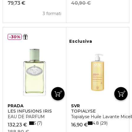
79,73 €
40,90 €
3 formati
30%
Esclusiva
PRADA
SVR
LES INFUSIONS IRIS
TOPIALYSE
EAU DE PARFUM
Topialyse Huile Lavante Mice
5
4.8
7
29
132,23 €
16,90 €
188,90 €