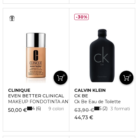
30%
CLINIQUE
CALVIN KLEIN
EVEN BETTER CLINICAL
CK BE
MAKEUP FONDOTINTA ANTIMACCHIE. SPF15
Ck Be Eau de Toilette
4
5
6
2
9 colori
3 formati
50,00 €
63,90 €
44,73 €