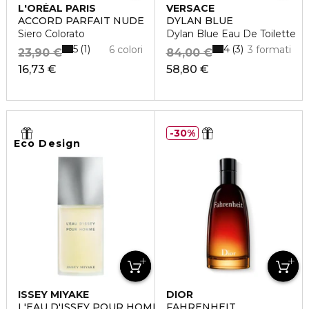
L'ORÉAL PARIS
VERSACE
ACCORD PARFAIT NUDE
DYLAN BLUE
Siero Colorato
Dylan Blue Eau De Toilette
5
4
1
3
6 colori
3 formati
23,90 €
84,00 €
16,73 €
58,80 €
30%
Eco Design
ISSEY MIYAKE
DIOR
L'EAU D'ISSEY POUR HOMME
FAHRENHEIT