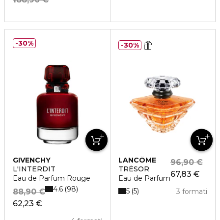
30%
30%
GIVENCHY
LANCÔME
96,90 €
L'INTERDIT
TRÉSOR
67,83 €
Eau de Parfum Rouge
Eau de Parfum
4.6
98
5
5
88,90 €
3 formati
62,23 €