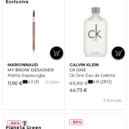
Esclusiva
MARIONNAUD
CALVIN KLEIN
MY BROW DESIGNER
CK ONE
Matita Sopracciglia
Ck One Eau de toilette
4.3
4.8
3
2812
2 colori
11,90 €
63,90 €
44,73 €
3 formati
30%
30%
Pianeta Green