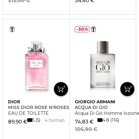
212,00 €
34,40 €
30%
DIOR
GIORGIO ARMANI
MISS DIOR ROSE N'ROSES
ACQUA DI GIÒ
EAU DE TOILETTE
Acqua Di Giò Homme lozione
5
4.8
5
116
4 formati
89,90 €
74,83 €
106,90 €