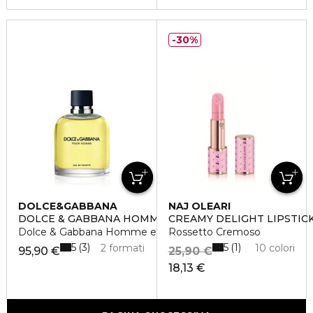
30%
DOLCE&GABBANA
NAJ OLEARI
DOLCE & GABBANA HOMME
CREAMY DELIGHT LIPSTIC
Dolce & Gabbana Homme eau de toilette vaporisateur
Rossetto Cremoso
5
5
3
1
2 formati
10 colori
95,90 €
25,90 €
18,13 €