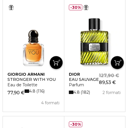
30%
GIORGIO ARMANI
DIOR
127,90 €
STRONGER WITH YOU
EAU SAUVAGE
89,53 €
Eau de Toilette
Parfum
4.8
116
4.8
182
77,90 €
2 formati
4 formati
30%