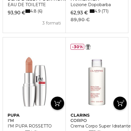
EAU DE TOILETTE
Lozione Dopobarba
4.8
4.9
6
71
93,90 €
62,93 €
89,90 €
3 formati
30%
PUPA
CLARINS
I'M
CORPO
I'M PUPA ROSSETTO
Crema Corpo Super Idratante