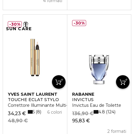
4 formati
30%
30%
SUN CARE
YVES SAINT LAURENT
RABANNE
TOUCHE ÉCLAT STYLO
INVICTUS
Correttore Illuminante Multi-Uso
Invictus Eau de Toilette
5
4.8
8
124
6 colori
34,23 €
136,90 €
48,90 €
95,83 €
2 formati