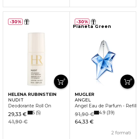
30%
30%
Pianeta Green
HELENA RUBINSTEIN
MUGLER
NUDIT
ANGEL
Deodorante Roll On
Angel Eau de Parfum - Refill
5
4.9
5
39
29,33 €
91,90 €
41,90 €
64,33 €
2 formati