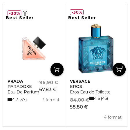
30%
30%
Best Seller
Best Seller
PRADA
VERSACE
96,90 €
PARADOXE
EROS
67,83 €
Eau De Parfum
Eros Eau de Toilette
4.6
45
4.7
37
3 formati
84,00 €
58,80 €
4 formati