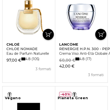
CHLOÉ
LANCÔME
CHLOE NOMADE
RÉNERGIE H.P.N. 300 - PE
Eau de Parfum Naturelle
Crema Viso Anti-Età Globale 
4.8
4.8
105
17
97,00 €
60,00 €
42,00 €
3 formati
3 formati
40%
Vegano
Pianeta Green