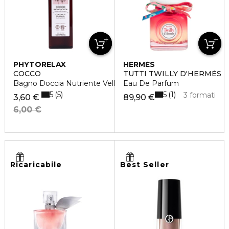
PHYTORELAX
HERMÈS
COCCO
TUTTI TWILLY D'HERMÈS
Bagno Doccia Nutriente Vellutante
Eau De Parfum
5
5
5
1
3 formati
3,60 €
89,90 €
6,00 €
Ricaricabile
Best Seller