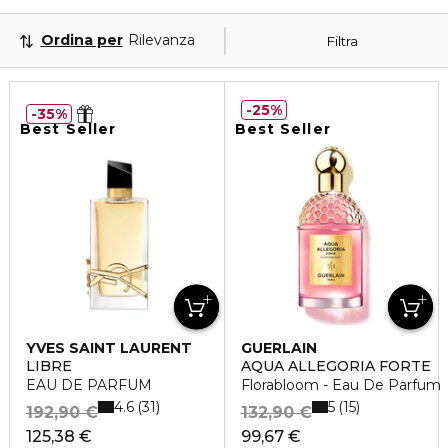
Ordina per
Rilevanza
Filtra
25%
35%
Best Seller
Best Seller
YVES SAINT LAURENT
GUERLAIN
LIBRE
AQUA ALLEGORIA FORTE
EAU DE PARFUM
Florabloom - Eau De Parfum
4.6
5
31
15
192,90 €
132,90 €
125,38 €
99,67 €