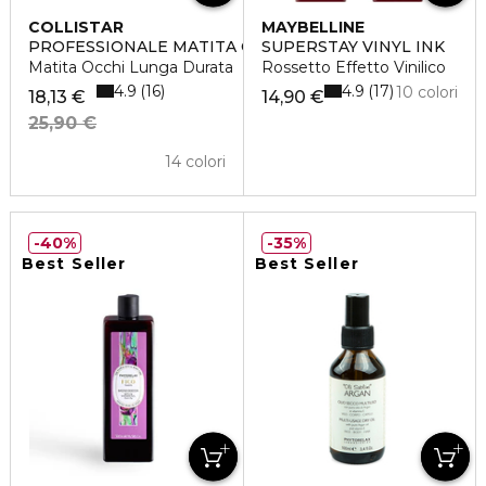
COLLISTAR
MAYBELLINE
PROFESSIONALE MATITA OCCHI
SUPERSTAY VINYL INK
Matita Occhi Lunga Durata
Rossetto Effetto Vinilico
4.9
4.9
16
17
10 colori
18,13 €
14,90 €
25,90 €
14 colori
40%
35%
Best Seller
Best Seller