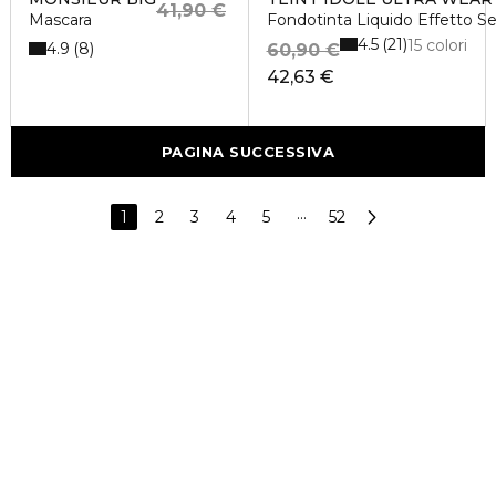
41,90 €
Mascara
Fondotinta Liquido Effetto S
4.5
21
15 colori
4.9
8
60,90 €
42,63 €
PAGINA SUCCESSIVA
1
2
3
4
5
···
52