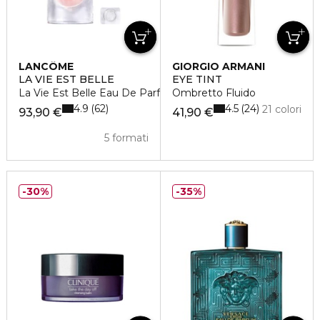
LANCÔME
GIORGIO ARMANI
LA VIE EST BELLE
EYE TINT
La Vie Est Belle Eau De Parfum
Ombretto Fluido
4.9
4.5
62
24
21 colori
93,90 €
41,90 €
5 formati
30%
35%