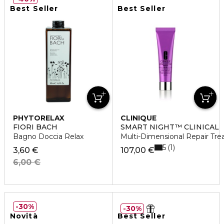
Best Seller
Best Seller
PHYTORELAX
CLINIQUE
FIORI BACH
SMART NIGHT™ CLINICAL
Bagno Doccia Relax
Multi-Dimensional Repair Tre
5
1
3,60 €
107,00 €
6,00 €
30%
30%
Novità
Best Seller