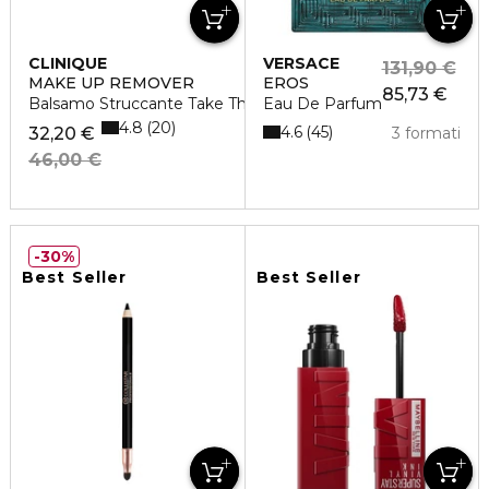
CLINIQUE
VERSACE
131,90 €
MAKE UP REMOVER
EROS
85,73 €
Balsamo Struccante Take The Day Off
Eau De Parfum
4.8
20
4.6
45
32,20 €
3 formati
46,00 €
30%
Best Seller
Best Seller