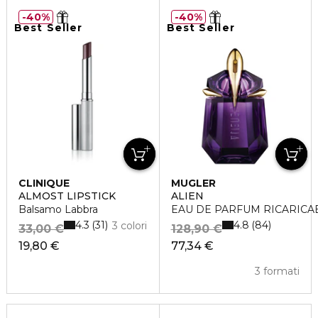
40%
40%
Best Seller
Best Seller
CLINIQUE
MUGLER
ALMOST LIPSTICK
ALIEN
Balsamo Labbra
EAU DE PARFUM RICARICA
4.3
4.8
31
84
3 colori
33,00 €
128,90 €
19,80 €
77,34 €
3 formati