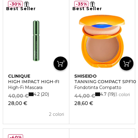
30%
35%
Best Seller
Best Seller
CLINIQUE
SHISEIDO
HIGH IMPACT HIGH-FI
TANNING COMPACT SPF10
High-Fi Mascara
Fondotinta Compatto
4.2
4.7
20
19
3 colori
40,00 €
44,00 €
28,00 €
28,60 €
2 colori
40%