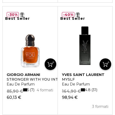
30%
40%
Best Seller
Best Seller
GIORGIO ARMANI
YVES SAINT LAURENT
STRONGER WITH YOU INTENSELY
MYSLF
Eau De Parfum
Eau De Parfum
5
4.8
7
31
4 formati
85,90 €
164,90 €
60,13 €
98,94 €
3 formati