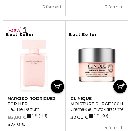
5 formati
3 formati
30%
Best Seller
Best Seller
NARCISO RODRIGUEZ
CLINIQUE
FOR HER
MOISTURE SURGE 100H
Eau De Parfum
Crema-Gel Auto-Idratante
4.8
4.9
119
30
82,00 €
32,00 €
57,40 €
4 formati