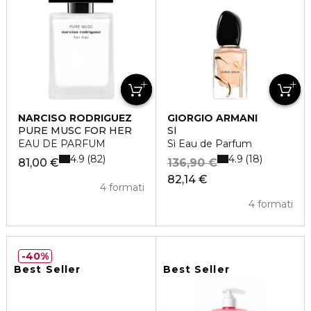
NARCISO RODRIGUEZ
GIORGIO ARMANI
PURE MUSC FOR HER
SÌ
EAU DE PARFUM
Sì Eau de Parfum
4.9
4.9
82
18
81,00 €
136,90 €
82,14 €
4 formati
4 formati
40%
Best Seller
Best Seller