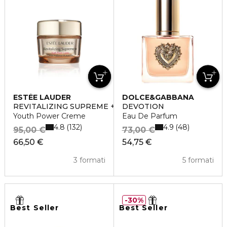
ESTÉE LAUDER
DOLCE&GABBANA
REVITALIZING SUPREME +
DEVOTION
Youth Power Creme
Eau De Parfum
4.8
4.9
132
48
95,00 €
73,00 €
66,50 €
54,75 €
3 formati
5 formati
30%
Best Seller
Best Seller