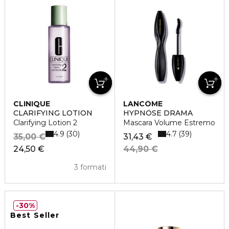
CLINIQUE
LANCÔME
CLARIFYING LOTION
HYPNÔSE DRAMA
Clarifying Lotion 2
Mascara Volume Estremo
4.9
4.7
30
39
35,00 €
31,43 €
24,50 €
44,90 €
3 formati
30%
Best Seller