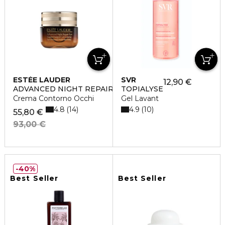
ESTÉE LAUDER
SVR
12,90 €
ADVANCED NIGHT REPAIR EYE GEL CREAM
TOPIALYSE
Crema Contorno Occhi
Gel Lavant
4.8
4.9
14
10
55,80 €
93,00 €
40%
Best Seller
Best Seller