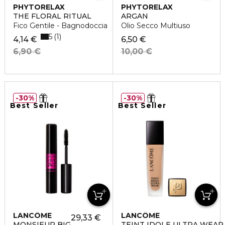
PHYTORELAX
PHYTORELAX
THE FLORAL RITUAL
ARGAN
Fico Gentile - Bagnodoccia
Olio Secco Multiuso
5
1
4,14 €
6,50 €
6,90 €
10,00 €
30%
30%
Best Seller
Best Seller
LANCÔME
LANCÔME
29,33 €
MONSIEUR BIG
TEINT IDOLE ULTRA WEAR