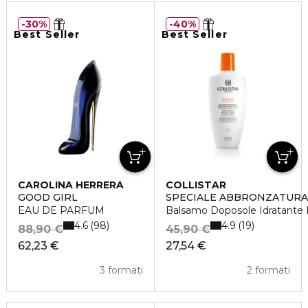
30%
40%
Best Seller
Best Seller
CAROLINA HERRERA
COLLISTAR
GOOD GIRL
SPECIALE ABBRONZATURA
EAU DE PARFUM
Balsamo Doposole Idratante R
4.6
4.9
98
19
88,90 €
45,90 €
62,23 €
27,54 €
3 formati
2 formati