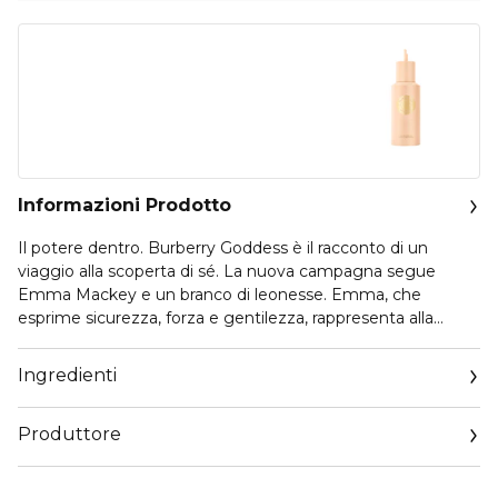
Informazioni Prodotto
Il potere dentro. Burberry Goddess è il racconto di un
viaggio alla scoperta di sé. La nuova campagna segue
Emma Mackey e un branco di leonesse. Emma, che
esprime sicurezza, forza e gentilezza, rappresenta alla
perfezione lo spirito di Burberry Goddess Eau de Parfum.
Ingredienti
Una fragranza gourmand unica, realizzata in una formula
vegana che racchiude un potente trio di Vaniglia. Il profumo
Produttore
si apre con un’Infusione di Vaniglia che dona tonalità
legnose, al cuore, sprigiona una Vaniglia Caviar dalla
Email
dolcezza intensa, alla base racchiude un’Assoluta di Vaniglia