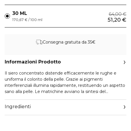
30 ML
64,00 €
51,20 €
170,67 € / 100 ml
Consegna gratuita da 35€
Informazioni Prodotto
Il siero concentrato distende efficacemente le rughe e
uniforma il colorito della pelle. Grazie ai pigmenti
interferenziali illumina rapidamente, restituendo un aspetto
sano alla pelle. Le matrichine avviano la sintesi del
collagene* e riducono le rughe. Il complesso attivo
Pigment-Block previene una eccessiva pigmentazione. La
Ingredienti
vitamina B3 e l’estratto di arancia spagnola schiariscono
delicatamente la pelle. *Test in vitro