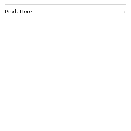
Produttore
Email
https://coty.cotyconsumeraffairs.com/