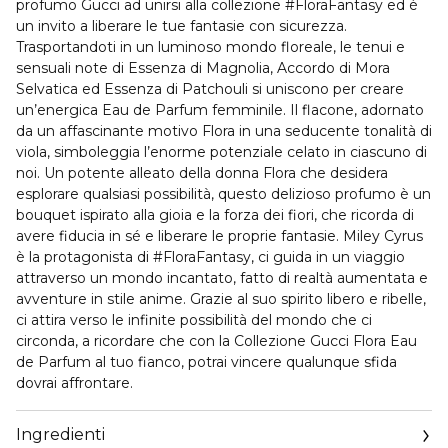
profumo Gucci ad unirsi alla collezione #FloraFantasy ed è
un invito a liberare le tue fantasie con sicurezza.
Trasportandoti in un luminoso mondo floreale, le tenui e
sensuali note di Essenza di Magnolia, Accordo di Mora
Selvatica ed Essenza di Patchouli si uniscono per creare
un’energica Eau de Parfum femminile. Il flacone, adornato
da un affascinante motivo Flora in una seducente tonalità di
viola, simboleggia l’enorme potenziale celato in ciascuno di
noi. Un potente alleato della donna Flora che desidera
esplorare qualsiasi possibilità, questo delizioso profumo è un
bouquet ispirato alla gioia e la forza dei fiori, che ricorda di
avere fiducia in sé e liberare le proprie fantasie. Miley Cyrus
è la protagonista di #FloraFantasy, ci guida in un viaggio
attraverso un mondo incantato, fatto di realtà aumentata e
avventure in stile anime. Grazie al suo spirito libero e ribelle,
ci attira verso le infinite possibilità del mondo che ci
circonda, a ricordare che con la Collezione Gucci Flora Eau
de Parfum al tuo fianco, potrai vincere qualunque sfida
dovrai affrontare.
Ingredienti