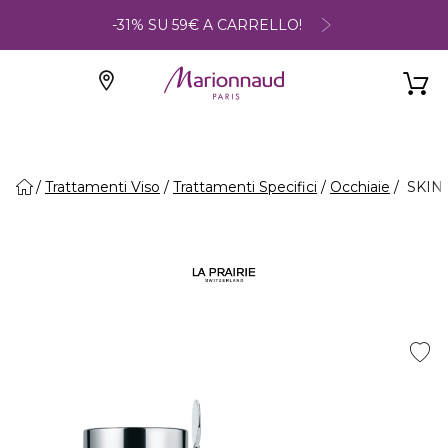
-31% SU 59€ A CARRELLO!
Trattamenti Viso
Trattamenti Specifici
Occhiaie
SKIN 