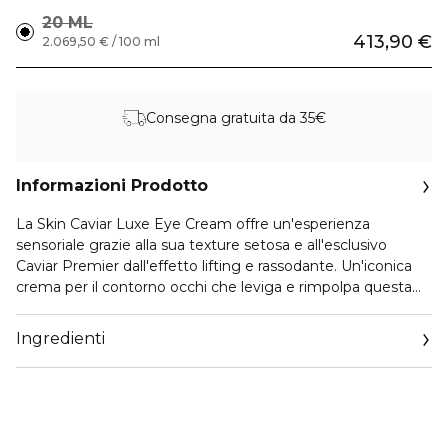
20 ML
413,90 €
2.069,50 € / 100 ml
Consegna gratuita da 35€
Informazioni Prodotto
La Skin Caviar Luxe Eye Cream offre un'esperienza
sensoriale grazie alla sua texture setosa e all'esclusivo
Caviar Premier dall'effetto lifting e rassodante. Un'iconica
crema per il contorno occhi che leviga e rimpolpa questa
delicata zona del viso, prevenendo i segni
dell'invecchiamento e riducendo le imperfezioni.
Ingredienti
I laboratori La Prairie hanno racchiuso il segreto dell'eterna
giovinezza nella linea Skin Caviar. A base di estratti di
caviale, questi prodotti per la cura della pelle idratano,
rassodano e illuminano l'incarnato spento, donando una