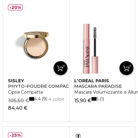
20%
SISLEY
L'ORÉAL PARIS
PHYTO-POUDRE COMPACTE
MASCARA PARADISE
Cipria Compatta
Mascara Volumizzante e Allu
4.4
5
9
1
4 colori
105,50 €
15,90 €
84,40 €
25%