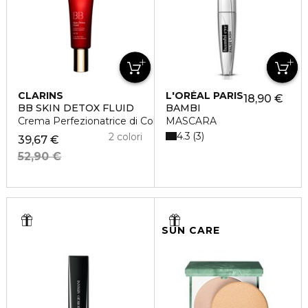
CLARINS
L'ORÉAL PARIS
18,90 €
BB SKIN DETOX FLUID
BAMBI
Crema Perfezionatrice di Colorito
MASCARA
4.3
3
2 colori
39,67 €
52,90 €
SUN CARE