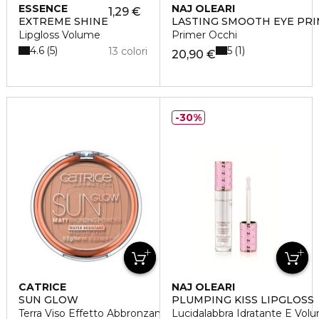
ESSENCE
NAJ OLEARI
1,29 €
EXTREME SHINE
LASTING SMOOTH EYE PR
Lipgloss Volume
Primer Occhi
4.6
5
5
1
13 colori
20,90 €
30%
CATRICE
NAJ OLEARI
SUN GLOW
PLUMPING KISS LIPGLOSS
Terra Viso Effetto Abbronzante e Opacizzante
Lucidalabbra Idratante E Vol