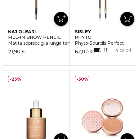
NAJ OLEARI
SISLEY
FILL-IN BROW PENCIL
PHYTO
Matita sopracciglia lunga tenuta
Phyto-Sourcils Perfect
5
11
4 colori
21,90 €
62,00 €
25%
30%