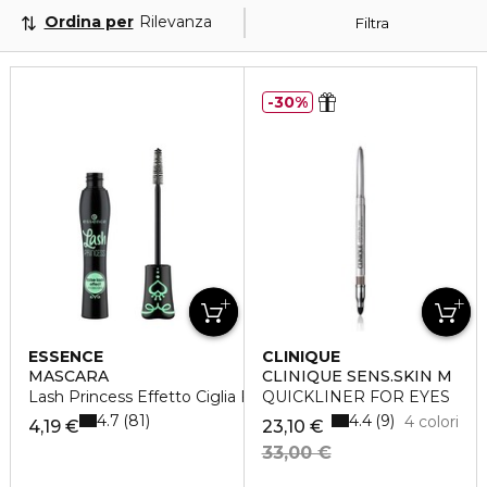
Ordina per
Rilevanza
Filtra
30%
ESSENCE
CLINIQUE
MASCARA
CLINIQUE SENS.SKIN M
Lash Princess Effetto Ciglia Finte
QUICKLINER FOR EYES
4.7
4.4
81
9
4 colori
4,19 €
23,10 €
33,00 €