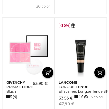
20 colori
30%
GIVENCHY
LANCÔME
53,90 €
PRISME LIBRE
LONGUE TENUE
Blush
Effacernes Longue Tenue S
5
4.6
4
5
5 colori
33,53 €
47,90 €