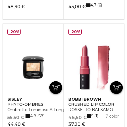
4.7
6
48,90 €
45,00 €
20%
20%
SISLEY
BOBBI BROWN
PHYTO-OMBRES
CRUSHED LIP COLOR
Ombretto Luminoso A Lunga Tenuta
ROSSETTO BALSAMO
4.8
5
58
1
7 colori
55,50 €
46,50 €
44,40 €
37,20 €