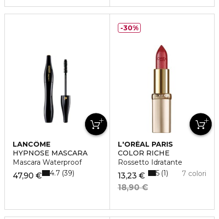
30%
LANCÔME
L'ORÉAL PARIS
HYPNOSE MASCARA
COLOR RICHE
Mascara Waterproof
Rossetto Idratante
4.7
5
39
1
7 colori
47,90 €
13,23 €
18,90 €