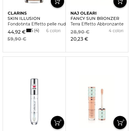
CLARINS
NAJ OLEARI
SKIN ILLUSION
FANCY SUN BRONZER
Fondotinta Effetto pelle nuda e idratazione
Terra Effetto Abbronzante
5
4
6 colori
4 colori
44,92 €
28,90 €
59,90 €
20,23 €