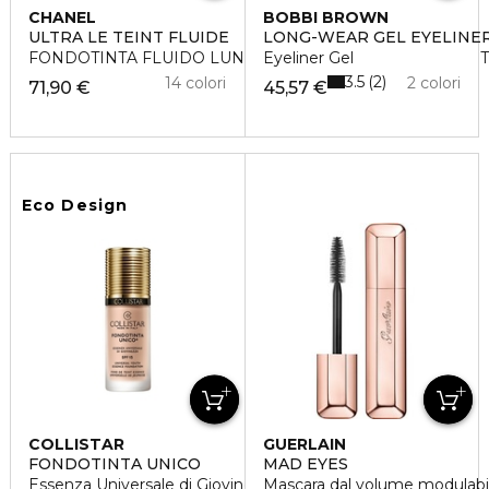
CHANEL
BOBBI BROWN
ULTRA LE TEINT FLUIDE
LONG-WEAR GEL EYELINE
FONDOTINTA FLUIDO LUNGA TENUTA - ULTRA-CONFORT 
Eyeliner Gel
3.5
2
14 colori
2 colori
71,90 €
45,57 €
Eco Design
COLLISTAR
GUERLAIN
FONDOTINTA UNICO
MAD EYES
Essenza Universale di Giovinezza SPF 15
Mascara dal volume modulabile